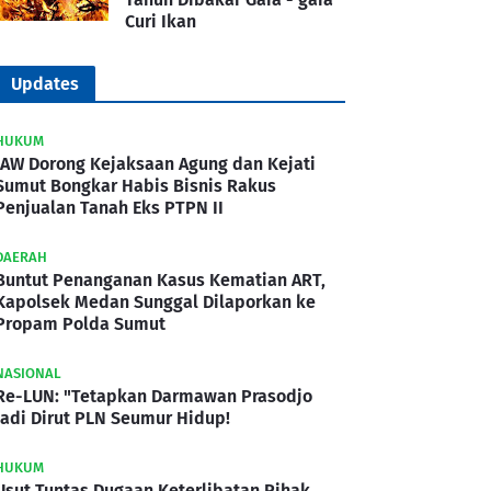
Curi Ikan
Updates
HUKUM
IAW Dorong Kejaksaan Agung dan Kejati
Sumut Bongkar Habis Bisnis Rakus
Penjualan Tanah Eks PTPN II
DAERAH
Buntut Penanganan Kasus Kematian ART,
Kapolsek Medan Sunggal Dilaporkan ke
Propam Polda Sumut
NASIONAL
Re-LUN: "Tetapkan Darmawan Prasodjo
Jadi Dirut PLN Seumur Hidup!
HUKUM
Usut Tuntas Dugaan Keterlibatan Pihak