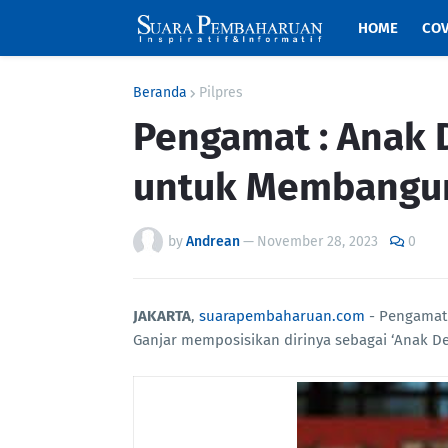
HOME
COV
Beranda
Pilpres
Pengamat : Anak 
untuk Membangu
by
Andrean
—
November 28, 2023
0
JAKARTA
,
suarapembaharuan.com
- Pengamat P
Ganjar memposisikan dirinya sebagai ‘Anak 