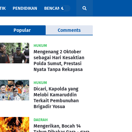
TIK
PENDIDIKAN
BENCANA
Popular
Comments
HUKUM
Mengenang 2 Oktober
sebagai Hari Kesaktian
Polda Sumut, Prestasi
Nyata Tanpa Rekayasa
HUKUM
Dicari, Kapolda yang
Melobi Kamaruddin
Terkait Pembunuhan
Brigadir Yosua
DAERAH
Mengerikan, Bocah 14
Tahun Dibakar Gara - gara