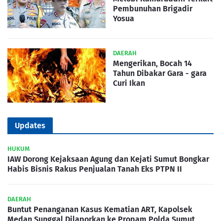
Pembunuhan Brigadir
Yosua
DAERAH
Mengerikan, Bocah 14
Tahun Dibakar Gara - gara
Curi Ikan
Updates
HUKUM
IAW Dorong Kejaksaan Agung dan Kejati Sumut Bongkar
Habis Bisnis Rakus Penjualan Tanah Eks PTPN II
DAERAH
Buntut Penanganan Kasus Kematian ART, Kapolsek
Medan Sunggal Dilaporkan ke Propam Polda Sumut