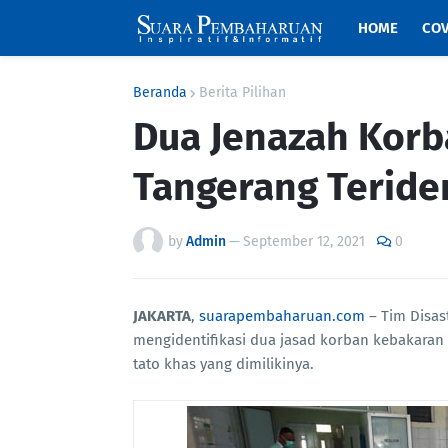
HOME
COV
Beranda
Berita Pilihan
Dua Jenazah Korb
Tangerang Teriden
by
Admin
—
September 12, 2021
0
JAKARTA
,
suarapembaharuan.com
– Tim Disast
mengidentifikasi dua jasad korban kebakaran 
tato khas yang dimilikinya.