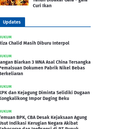
Curi Ikan
Updates
HUKUM
Riza Chalid Masih Diburu Interpol
HUKUM
Jangan Biarkan 3 WNA Asal China Tersangka
Pemalsuan Dokumen Pabrik Nikel Bebas
Berkeliaran
HUKUM
KPK dan Kejagung Diminta Selidiki Dugaan
Kongkalikong Impor Daging Beku
HUKUM
Temuan BPK, CBA Desak Kejaksaan Agung
Usut Indikasi Kerugian Negara Akibat
Kebocoran dan Inefisensi di PT Pupuk