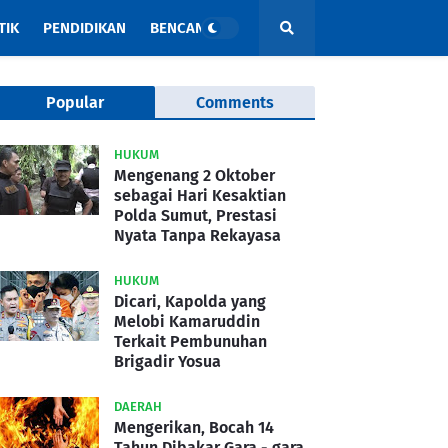
TIK
PENDIDIKAN
BENCANA
Popular
Comments
HUKUM
Mengenang 2 Oktober
sebagai Hari Kesaktian
Polda Sumut, Prestasi
Nyata Tanpa Rekayasa
HUKUM
Dicari, Kapolda yang
Melobi Kamaruddin
Terkait Pembunuhan
Brigadir Yosua
DAERAH
Mengerikan, Bocah 14
Tahun Dibakar Gara - gara