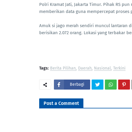
Polri Kramat Jati, Jakarta Timur. Pihak RS pu
memberikan data guna mempercepat proses p
Amuk si jago merah sendiri muncul lantaran did
berisikan 2.072 orang. Lokasi yang terbakar be
Tags:
Berita Pilihan
Daerah
Nasional
Terkini
Berbagi
Post a Comment