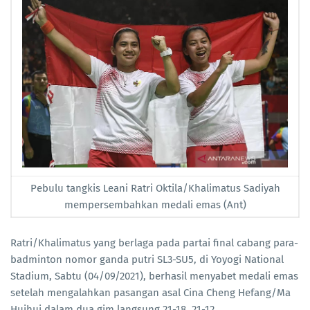
Pebulu tangkis Leani Ratri Oktila/Khalimatus Sadiyah
mempersembahkan medali emas (Ant)
Ratri/Khalimatus yang berlaga pada partai final cabang para-
badminton nomor ganda putri SL3-SU5, di Yoyogi National
Stadium, Sabtu (04/09/2021), berhasil menyabet medali emas
setelah mengalahkan pasangan asal Cina Cheng Hefang/Ma
Huihui dalam dua gim langsung 21-18, 21-12.