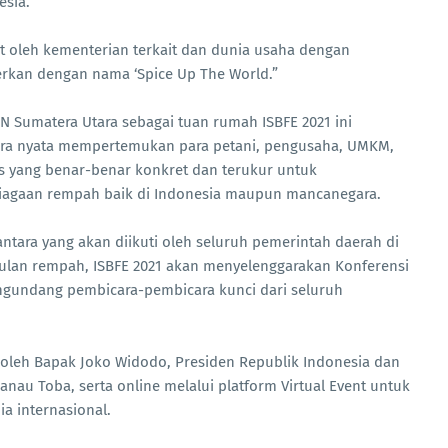
esia.
t oleh kementerian terkait dan dunia usaha dengan
rkan dengan nama ‘Spice Up The World.”
IN Sumatera Utara sebagai tuan rumah ISBFE 2021 ini
cara nyata mempertemukan para petani, pengusaha, UMKM,
s yang benar-benar konkret dan terukur untuk
iagaan rempah baik di Indonesia maupun mancanegara.
ara yang akan diikuti oleh seluruh pemerintah daerah di
ulan rempah, ISBFE 2021 akan menyelenggarakan Konferensi
gundang pembicara-pembicara kunci dari seluruh
 oleh Bapak Joko Widodo, Presiden Republik Indonesia dan
anau Toba, serta online melalui platform Virtual Event untuk
a internasional.