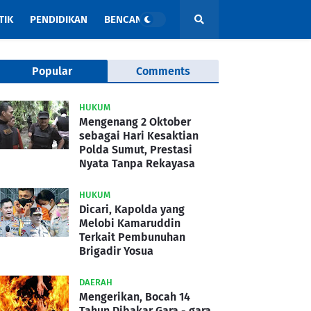
TIK
PENDIDIKAN
BENCANA
Popular
Comments
HUKUM
Mengenang 2 Oktober
sebagai Hari Kesaktian
Polda Sumut, Prestasi
Nyata Tanpa Rekayasa
HUKUM
Dicari, Kapolda yang
Melobi Kamaruddin
Terkait Pembunuhan
Brigadir Yosua
DAERAH
Mengerikan, Bocah 14
Tahun Dibakar Gara - gara