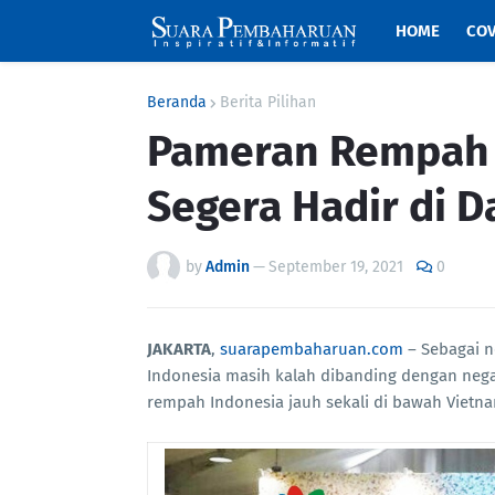
HOME
COV
Beranda
Berita Pilihan
Pameran Rempah 
Segera Hadir di 
by
Admin
—
September 19, 2021
0
JAKARTA
,
suarapembaharuan.com
– Sebagai n
Indonesia masih kalah dibanding dengan negar
rempah Indonesia jauh sekali di bawah Viet