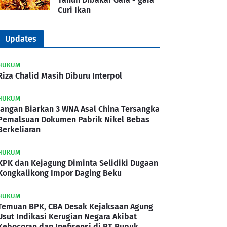
Curi Ikan
Updates
HUKUM
Riza Chalid Masih Diburu Interpol
HUKUM
Jangan Biarkan 3 WNA Asal China Tersangka
Pemalsuan Dokumen Pabrik Nikel Bebas
Berkeliaran
HUKUM
KPK dan Kejagung Diminta Selidiki Dugaan
Kongkalikong Impor Daging Beku
HUKUM
Temuan BPK, CBA Desak Kejaksaan Agung
Usut Indikasi Kerugian Negara Akibat
Kebocoran dan Inefisensi di PT Pupuk