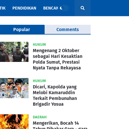
TIK
PENDIDIKAN
BENCANA
Popular
Comments
HUKUM
Mengenang 2 Oktober
sebagai Hari Kesaktian
Polda Sumut, Prestasi
Nyata Tanpa Rekayasa
HUKUM
Dicari, Kapolda yang
Melobi Kamaruddin
Terkait Pembunuhan
Brigadir Yosua
DAERAH
Mengerikan, Bocah 14
Tahun Dibakar Gara - gara