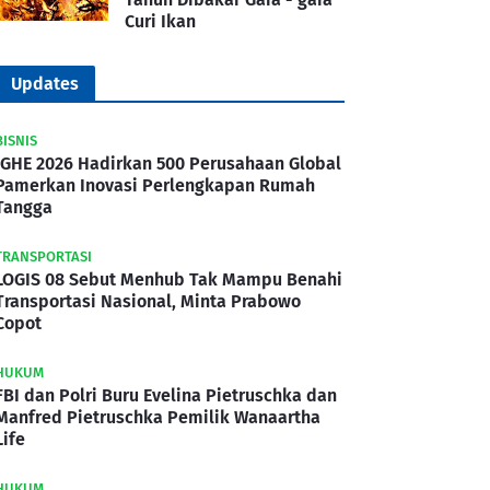
Curi Ikan
Updates
BISNIS
IGHE 2026 Hadirkan 500 Perusahaan Global
Pamerkan Inovasi Perlengkapan Rumah
Tangga
TRANSPORTASI
LOGIS 08 Sebut Menhub Tak Mampu Benahi
Transportasi Nasional, Minta Prabowo
Copot
HUKUM
FBI dan Polri Buru Evelina Pietruschka dan
Manfred Pietruschka Pemilik Wanaartha
Life
HUKUM