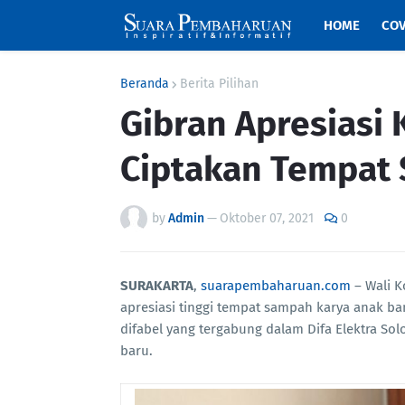
HOME
COV
Beranda
Berita Pilihan
Gibran Apresiasi 
Ciptakan Tempat 
by
Admin
—
Oktober 07, 2021
0
SURAKARTA
,
suarapembaharuan.com
– Wali K
apresiasi tinggi tempat sampah karya anak ba
difabel yang tergabung dalam Difa Elektra Sol
baru.