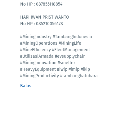
No HP : 087855118854
HARI IWAN PRISTIWANTO
No HP : 085210056478
#MiningIndustry #TambangIndonesia
#MiningOperations #MiningLife
#MineEfficiency #FleetManagement
#UtilisasiArmada #evsupplychain
#MiningInnovation #smelter
#HeavyEquipment #iwip #imip #ikip
#MiningProductivity #tambangbatubara
Balas