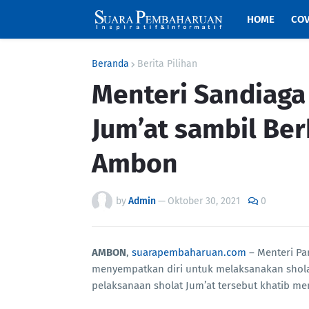
HOME
COV
Beranda
Berita Pilihan
Menteri Sandiaga
Jum’at sambil Ber
Ambon
by
Admin
—
Oktober 30, 2021
0
AMBON
,
suarapembaharuan.com
– Menteri Pa
menyempatkan diri untuk melaksanakan sholat
pelaksanaan sholat Jum’at tersebut khatib m