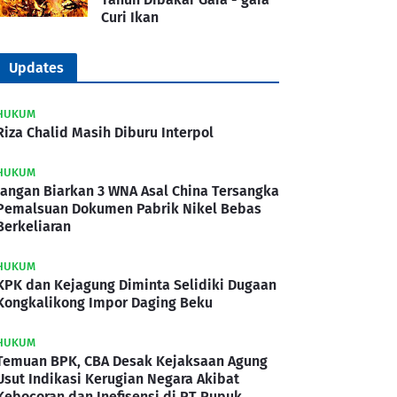
Curi Ikan
Updates
HUKUM
Riza Chalid Masih Diburu Interpol
HUKUM
Jangan Biarkan 3 WNA Asal China Tersangka
Pemalsuan Dokumen Pabrik Nikel Bebas
Berkeliaran
HUKUM
KPK dan Kejagung Diminta Selidiki Dugaan
Kongkalikong Impor Daging Beku
HUKUM
Temuan BPK, CBA Desak Kejaksaan Agung
Usut Indikasi Kerugian Negara Akibat
Kebocoran dan Inefisensi di PT Pupuk