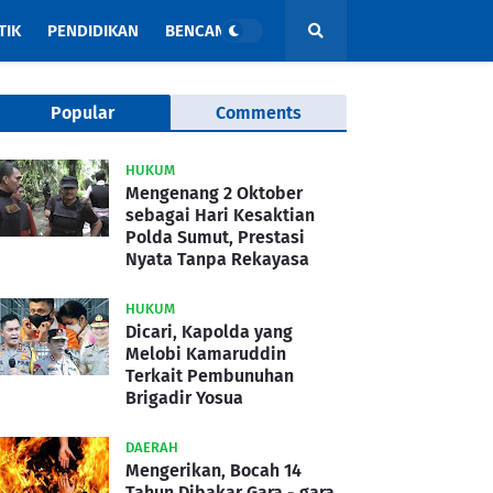
TIK
PENDIDIKAN
BENCANA
Popular
Comments
HUKUM
Mengenang 2 Oktober
sebagai Hari Kesaktian
Polda Sumut, Prestasi
Nyata Tanpa Rekayasa
HUKUM
Dicari, Kapolda yang
Melobi Kamaruddin
Terkait Pembunuhan
Brigadir Yosua
DAERAH
Mengerikan, Bocah 14
Tahun Dibakar Gara - gara