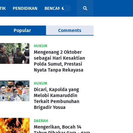
TIK
PENDIDIKAN
BENCANA
Popular
Comments
HUKUM
Mengenang 2 Oktober
sebagai Hari Kesaktian
Polda Sumut, Prestasi
Nyata Tanpa Rekayasa
HUKUM
Dicari, Kapolda yang
Melobi Kamaruddin
Terkait Pembunuhan
Brigadir Yosua
DAERAH
Mengerikan, Bocah 14
Tahun Dibakar Gara - gara