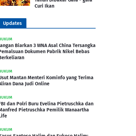
Curi Ikan
Updates
HUKUM
Jangan Biarkan 3 WNA Asal China Tersangka
Pemalsuan Dokumen Pabrik Nikel Bebas
Berkeliaran
HUKUM
Usut Mantan Menteri Kominfo yang Terima
Aliran Dana Judi Online
HUKUM
FBI dan Polri Buru Evelina Pietruschka dan
Manfred Pietruschka Pemilik Wanaartha
Life
HUKUM
Kasus Santoso Halim dan Sukoco Halim: