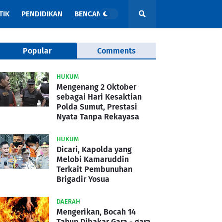
TIK
PENDIDIKAN
BENCANA
Popular
Comments
HUKUM
Mengenang 2 Oktober
sebagai Hari Kesaktian
Polda Sumut, Prestasi
Nyata Tanpa Rekayasa
HUKUM
Dicari, Kapolda yang
Melobi Kamaruddin
Terkait Pembunuhan
Brigadir Yosua
DAERAH
Mengerikan, Bocah 14
Tahun Dibakar Gara - gara