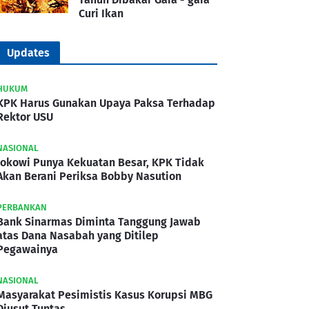
Curi Ikan
Updates
HUKUM
KPK Harus Gunakan Upaya Paksa Terhadap
Rektor USU
NASIONAL
Jokowi Punya Kekuatan Besar, KPK Tidak
Akan Berani Periksa Bobby Nasution
PERBANKAN
Bank Sinarmas Diminta Tanggung Jawab
atas Dana Nasabah yang Ditilep
Pegawainya
NASIONAL
Masyarakat Pesimistis Kasus Korupsi MBG
Diusut Tuntas