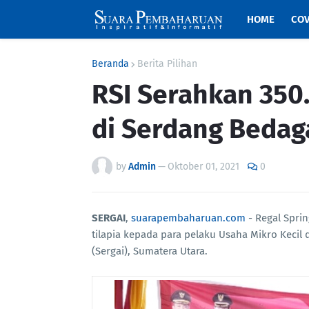
HOME
COV
Beranda
Berita Pilihan
RSI Serahkan 350.
di Serdang Bedag
by
Admin
—
Oktober 01, 2021
0
SERGAI
,
suarapembaharuan.com
- Regal Spri
tilapia kepada para pelaku Usaha Mikro Keci
(Sergai), Sumatera Utara.