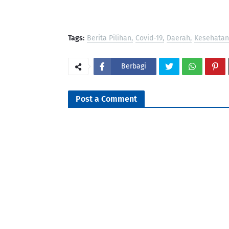
Tags:
Berita Pilihan
Covid-19
Daerah
Kesehatan
Berbagi
Post a Comment