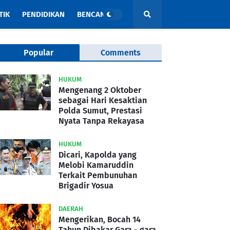
TIK
PENDIDIKAN
BENCANA
Popular
Comments
HUKUM
Mengenang 2 Oktober
sebagai Hari Kesaktian
Polda Sumut, Prestasi
Nyata Tanpa Rekayasa
HUKUM
Dicari, Kapolda yang
Melobi Kamaruddin
Terkait Pembunuhan
Brigadir Yosua
DAERAH
Mengerikan, Bocah 14
Tahun Dibakar Gara - gara