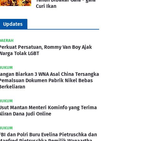
Curi Ikan
Updates
DAERAH
Perkuat Persatuan, Rommy Van Boy Ajak
Warga Tolak LGBT
HUKUM
Jangan Biarkan 3 WNA Asal China Tersangka
Pemalsuan Dokumen Pabrik Nikel Bebas
Berkeliaran
HUKUM
Usut Mantan Menteri Kominfo yang Terima
Aliran Dana Judi Online
HUKUM
FBI dan Polri Buru Evelina Pietruschka dan
Manfred Pietruschka Pemilik Wanaartha