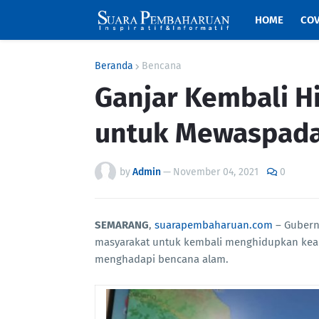
HOME
COV
Beranda
Bencana
Ganjar Kembali H
untuk Mewaspada
by
Admin
—
November 04, 2021
0
SEMARANG
,
suarapembaharuan.com
– Gubern
masyarakat untuk kembali menghidupkan keari
menghadapi bencana alam.