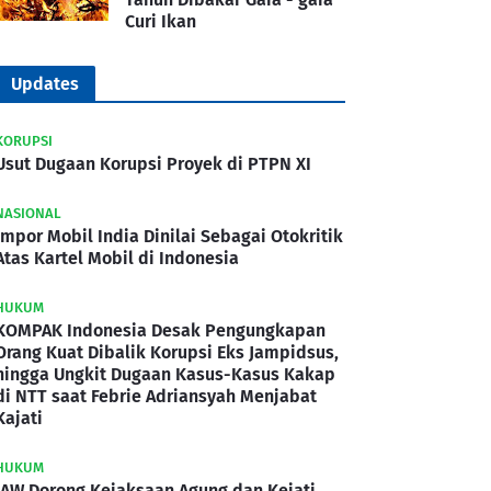
Curi Ikan
Updates
KORUPSI
Usut Dugaan Korupsi Proyek di PTPN XI
NASIONAL
Impor Mobil India Dinilai Sebagai Otokritik
Atas Kartel Mobil di Indonesia
HUKUM
KOMPAK Indonesia Desak Pengungkapan
Orang Kuat Dibalik Korupsi Eks Jampidsus,
hingga Ungkit Dugaan Kasus-Kasus Kakap
di NTT saat Febrie Adriansyah Menjabat
Kajati
HUKUM
IAW Dorong Kejaksaan Agung dan Kejati