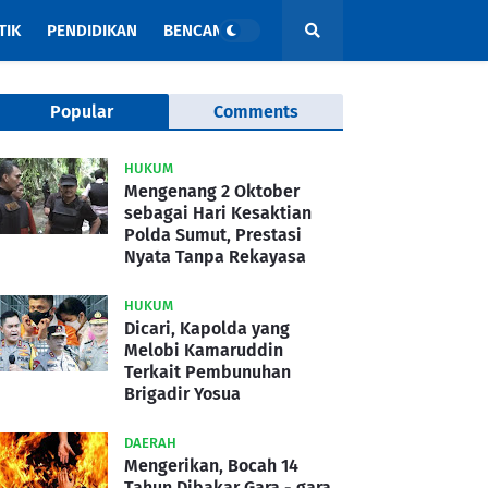
TIK
PENDIDIKAN
BENCANA
Popular
Comments
HUKUM
Mengenang 2 Oktober
sebagai Hari Kesaktian
Polda Sumut, Prestasi
Nyata Tanpa Rekayasa
HUKUM
Dicari, Kapolda yang
Melobi Kamaruddin
Terkait Pembunuhan
Brigadir Yosua
DAERAH
Mengerikan, Bocah 14
Tahun Dibakar Gara - gara