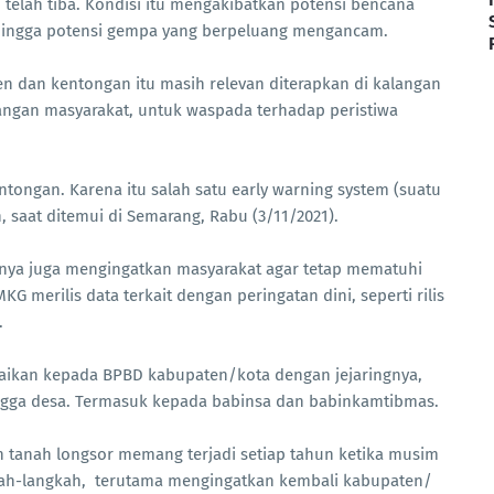
telah tiba. Kondisi itu mengakibatkan potensi bencana
, hingga potensi gempa yang berpeluang mengancam.
ten dan kentongan itu masih relevan diterapkan di kalangan
langan masyarakat, untuk waspada terhadap peristiwa
entongan. Karena itu salah satu early warning system (suatu
n, saat ditemui di Semarang, Rabu (3/11/2021).
aknya juga mengingatkan masyarakat agar tetap mematuhi
KG merilis data terkait dengan peringatan dini, seperti rilis
.
paikan kepada BPBD kabupaten/kota dengan jejaringnya,
ingga desa. Termasuk kepada babinsa dan babinkamtibmas.
 tanah longsor memang terjadi setiap tahun ketika musim
kah-langkah, terutama mengingatkan kembali kabupaten/