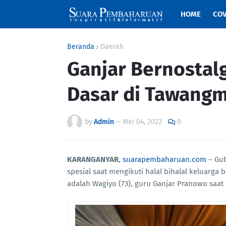
HOME
COV
Beranda
Daerah
Ganjar Bernostal
Dasar di Tawang
by
Admin
—
Mei 04, 2022
0
KARANGANYAR
,
suarapembaharuan.com
– Gub
spesial saat mengikuti halal bihalal keluarga
adalah Wagiyo (73), guru Ganjar Pranowo saat