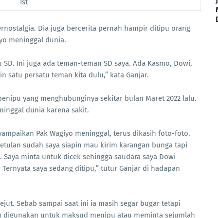
Ist
nostalgia. Dia juga bercerita pernah hampir ditipu orang
o meninggal dunia.
tu SD. Ini juga ada teman-teman SD saya. Ada Kasmo, Dowi,
 satu persatu teman kita dulu,” kata Ganjar.
 penipu yang menghubunginya sekitar bulan Maret 2022 lalu.
inggal dunia karena sakit.
yampaikan Pak Wagiyo meninggal, terus dikasih foto-foto.
betulan sudah saya siapin mau kirim karangan bunga tapi
u. Saya minta untuk dicek sehingga saudara saya Dowi
Ternyata saya sedang ditipu,” tutur Ganjar di hadapan
jut. Sebab sampai saat ini ia masih segar bugar tetapi
itu digunakan untuk maksud menipu atau meminta sejumlah