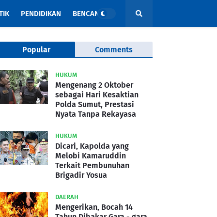
TIK
PENDIDIKAN
BENCANA
Popular
Comments
HUKUM
Mengenang 2 Oktober
sebagai Hari Kesaktian
Polda Sumut, Prestasi
Nyata Tanpa Rekayasa
HUKUM
Dicari, Kapolda yang
Melobi Kamaruddin
Terkait Pembunuhan
Brigadir Yosua
DAERAH
Mengerikan, Bocah 14
Tahun Dibakar Gara - gara