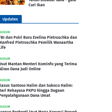
Curi Ikan
Updates
HUKUM
FBI dan Polri Buru Evelina Pietruschka dan
Manfred Pietruschka Pemilik Wanaartha
Life
HUKUM
Usut Mantan Menteri Kominfo yang Terima
Aliran Dana Judi Online
HUKUM
Kasus Santoso Halim dan Sukoco Halim:
Dari Rekayasa PKPU hingga Dugaan
Penyalahgunaan Dana Umat
HUKUM
Jangan Berhenti Usut Mega Korupsi Proyek