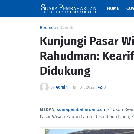
HOME
COV
Beranda
Daerah
Kunjungi Pasar W
Rahudman: Kearif
Didukung
by
Admin
—
Juli 31, 2022
0
MEDAN
,
suarapembaharuan.com
- Tokoh Kear
Pasar Wisata Kawan Lama, Desa Denai Lama, K