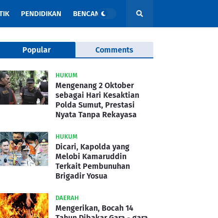
TIK
PENDIDIKAN
BENCANA
Popular
Comments
HUKUM
Mengenang 2 Oktober
sebagai Hari Kesaktian
Polda Sumut, Prestasi
Nyata Tanpa Rekayasa
HUKUM
Dicari, Kapolda yang
Melobi Kamaruddin
Terkait Pembunuhan
Brigadir Yosua
DAERAH
Mengerikan, Bocah 14
Tahun Dibakar Gara - gara