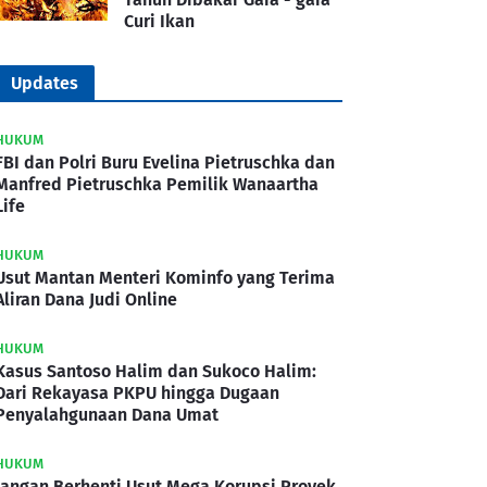
Curi Ikan
Updates
HUKUM
FBI dan Polri Buru Evelina Pietruschka dan
Manfred Pietruschka Pemilik Wanaartha
Life
HUKUM
Usut Mantan Menteri Kominfo yang Terima
Aliran Dana Judi Online
HUKUM
Kasus Santoso Halim dan Sukoco Halim:
Dari Rekayasa PKPU hingga Dugaan
Penyalahgunaan Dana Umat
HUKUM
Jangan Berhenti Usut Mega Korupsi Proyek