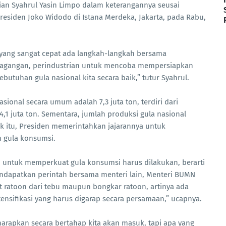
ian Syahrul Yasin Limpo dalam keterangannya seusai
Presiden Joko Widodo di Istana Merdeka, Jakarta, pada Rabu,
ang sangat cepat ada langkah-langkah bersama
rdagangan, perindustrian untuk mencoba mempersiapkan
utuhan gula nasional kita secara baik,” tutur Syahrul.
ional secara umum adalah 7,3 juta ton, terdiri dari
4,1 juta ton. Sementara, jumlah produksi gula nasional
uk itu, Presiden memerintahkan jajarannya untuk
gula konsumsi.
 untuk memperkuat gula konsumsi harus dilakukan, berarti
endapatkan perintah bersama menteri lain, Menteri BUMN
 ratoon dari tebu maupun bongkar ratoon, artinya ada
tensifikasi yang harus digarap secara persamaan,” ucapnya.
harapkan secara bertahap kita akan masuk, tapi apa yang