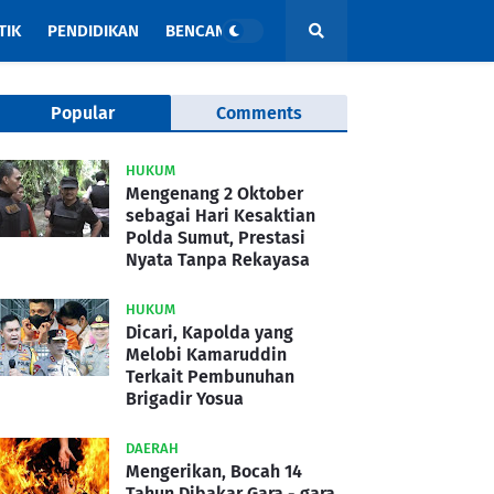
TIK
PENDIDIKAN
BENCANA
Popular
Comments
HUKUM
Mengenang 2 Oktober
sebagai Hari Kesaktian
Polda Sumut, Prestasi
Nyata Tanpa Rekayasa
HUKUM
Dicari, Kapolda yang
Melobi Kamaruddin
Terkait Pembunuhan
Brigadir Yosua
DAERAH
Mengerikan, Bocah 14
Tahun Dibakar Gara - gara