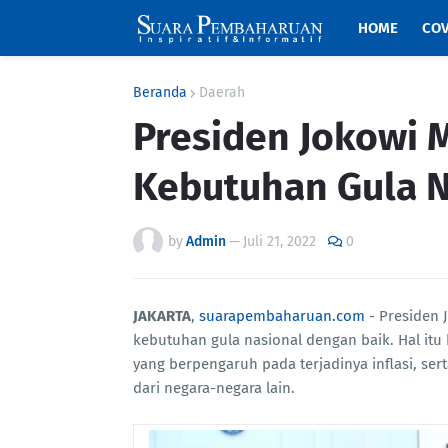
HOME
COV
Beranda
Daerah
Presiden Jokowi M
Kebutuhan Gula N
by
Admin
—
Juli 21, 2022
0
JAKARTA
,
suarapembaharuan.com
- Presiden
kebutuhan gula nasional dengan baik. Hal it
yang berpengaruh pada terjadinya inflasi, se
dari negara-negara lain.