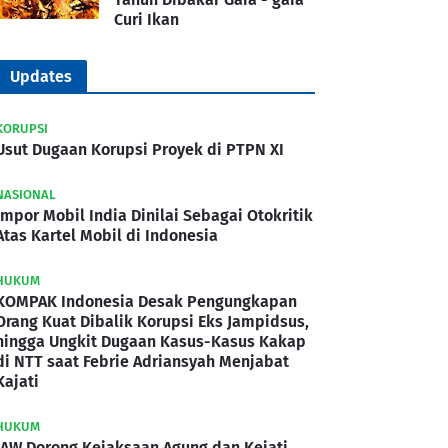
Curi Ikan
Updates
KORUPSI
Usut Dugaan Korupsi Proyek di PTPN XI
NASIONAL
Impor Mobil India Dinilai Sebagai Otokritik
Atas Kartel Mobil di Indonesia
HUKUM
KOMPAK Indonesia Desak Pengungkapan
Orang Kuat Dibalik Korupsi Eks Jampidsus,
hingga Ungkit Dugaan Kasus-Kasus Kakap
di NTT saat Febrie Adriansyah Menjabat
Kajati
HUKUM
IAW Dorong Kejaksaan Agung dan Kejati