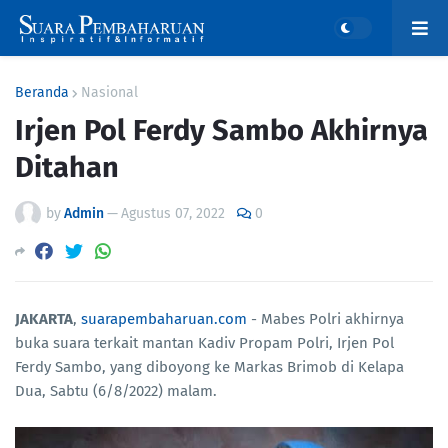
Beranda
Nasional
Irjen Pol Ferdy Sambo Akhirnya
Ditahan
by
Admin
—
Agustus 07, 2022
0
JAKARTA
,
suarapembaharuan.com
- Mabes Polri akhirnya
buka suara terkait mantan Kadiv Propam Polri, Irjen Pol
Ferdy Sambo, yang diboyong ke Markas Brimob di Kelapa
Dua, Sabtu (6/8/2022) malam.