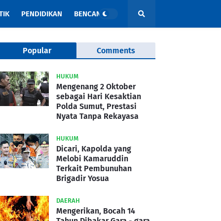
TIK
PENDIDIKAN
BENCANA
Popular
Comments
HUKUM
Mengenang 2 Oktober
sebagai Hari Kesaktian
Polda Sumut, Prestasi
Nyata Tanpa Rekayasa
HUKUM
Dicari, Kapolda yang
Melobi Kamaruddin
Terkait Pembunuhan
Brigadir Yosua
DAERAH
Mengerikan, Bocah 14
Tahun Dibakar Gara - gara