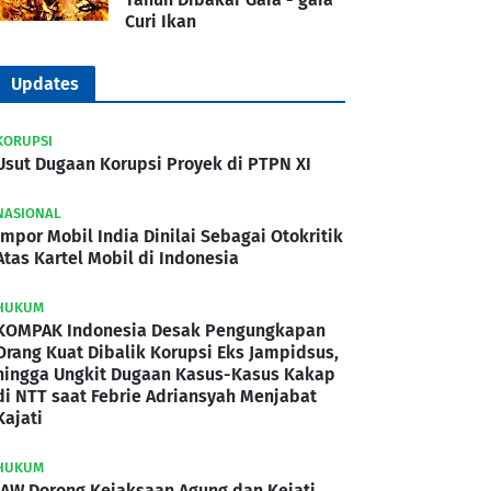
Curi Ikan
Updates
KORUPSI
Usut Dugaan Korupsi Proyek di PTPN XI
NASIONAL
Impor Mobil India Dinilai Sebagai Otokritik
Atas Kartel Mobil di Indonesia
HUKUM
KOMPAK Indonesia Desak Pengungkapan
Orang Kuat Dibalik Korupsi Eks Jampidsus,
hingga Ungkit Dugaan Kasus-Kasus Kakap
di NTT saat Febrie Adriansyah Menjabat
Kajati
HUKUM
IAW Dorong Kejaksaan Agung dan Kejati