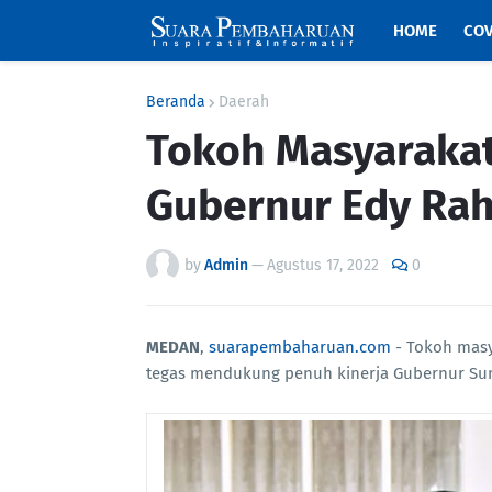
HOME
COV
Beranda
Daerah
Tokoh Masyarakat
Gubernur Edy Ra
by
Admin
—
Agustus 17, 2022
0
MEDAN
,
suarapembaharuan.com
- Tokoh masy
tegas mendukung penuh kinerja Gubernur Su