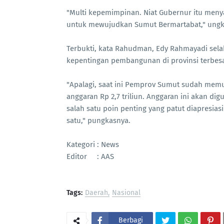
"Multi kepemimpinan. Niat Gubernur itu me
untuk mewujudkan Sumut Bermartabat," ung
Terbukti, kata Rahudman, Edy Rahmayadi sela
kepentingan pembangunan di provinsi terbesar 
"Apalagi, saat ini Pemprov Sumut sudah mem
anggaran Rp 2,7 triliun. Anggaran ini akan di
salah satu poin penting yang patut diapresias
satu," pungkasnya.
Kategori : News
Editor : AAS
Tags:
Daerah
Nasional
Berbagi