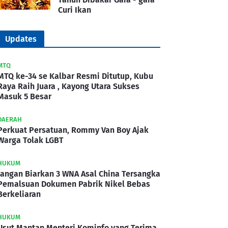
Curi Ikan
Updates
MTQ
MTQ ke-34 se Kalbar Resmi Ditutup, Kubu
Raya Raih Juara , Kayong Utara Sukses
Masuk 5 Besar
DAERAH
Perkuat Persatuan, Rommy Van Boy Ajak
Warga Tolak LGBT
HUKUM
Jangan Biarkan 3 WNA Asal China Tersangka
Pemalsuan Dokumen Pabrik Nikel Bebas
Berkeliaran
HUKUM
Usut Mantan Menteri Kominfo yang Terima