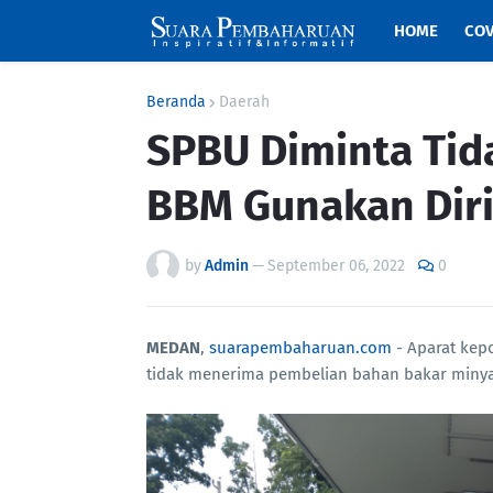
HOME
COV
Beranda
Daerah
SPBU Diminta Tid
BBM Gunakan Dir
by
Admin
—
September 06, 2022
0
MEDAN
,
suarapembaharuan.com
- Aparat kep
tidak menerima pembelian bahan bakar miny