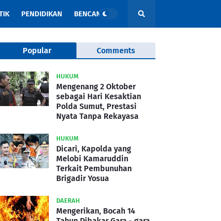
TIK
PENDIDIKAN
BENCANA
Popular
Comments
HUKUM
Mengenang 2 Oktober
sebagai Hari Kesaktian
Polda Sumut, Prestasi
Nyata Tanpa Rekayasa
HUKUM
Dicari, Kapolda yang
Melobi Kamaruddin
Terkait Pembunuhan
Brigadir Yosua
DAERAH
Mengerikan, Bocah 14
Tahun Dibakar Gara - gara