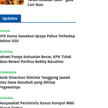
Curi Ikan
Updates
HUKUM
KPK Harus Gunakan Upaya Paksa Terhadap
Rektor USU
NASIONAL
Jokowi Punya Kekuatan Besar, KPK Tidak
Akan Berani Periksa Bobby Nasution
PERBANKAN
Bank Sinarmas Diminta Tanggung Jawab
atas Dana Nasabah yang Ditilep
Pegawainya
NASIONAL
Masyarakat Pesimistis Kasus Korupsi MBG
Diusut Tuntas