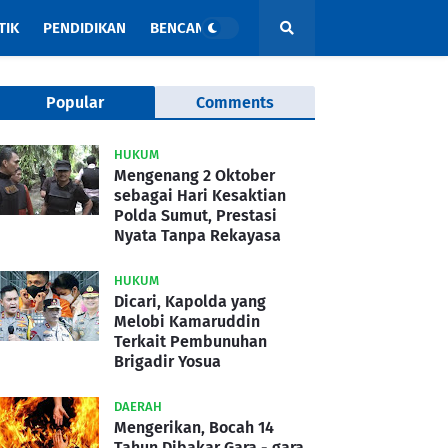
TIK
PENDIDIKAN
BENCANA
Popular
Comments
HUKUM
Mengenang 2 Oktober
sebagai Hari Kesaktian
Polda Sumut, Prestasi
Nyata Tanpa Rekayasa
HUKUM
Dicari, Kapolda yang
Melobi Kamaruddin
Terkait Pembunuhan
Brigadir Yosua
DAERAH
Mengerikan, Bocah 14
Tahun Dibakar Gara - gara