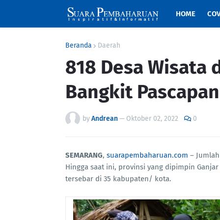
HOME
COV
Beranda
Daerah
818 Desa Wisata d
Bangkit Pascapa
by
Andrean
—
Oktober 02, 2022
0
SEMARANG
,
suarapembaharuan.com
– Jumlah 
Hingga saat ini, provinsi yang dipimpin Ganja
tersebar di 35 kabupaten/ kota.