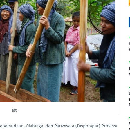
Ist
epemudaan, Olahraga, dan Pariwisata (Disporapar) Provinsi