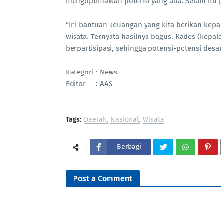
mengoptimalkan potensi yang ada. Selain itu
“Ini bantuan keuangan yang kita berikan ke
wisata. Ternyata hasilnya bagus. Kades (kep
berpartisipasi, sehingga potensi-potensi des
Kategori : News
Editor : AAS
Tags:
Daerah
Nasional
Wisata
Berbagi
Post a Comment