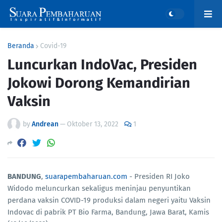
Beranda
Covid-19
Luncurkan IndoVac, Presiden
Jokowi Dorong Kemandirian
Vaksin
by
Andrean
—
Oktober 13, 2022
1
BANDUNG
,
suarapembaharuan.com
- Presiden RI Joko
Widodo meluncurkan sekaligus meninjau penyuntikan
perdana vaksin COVID-19 produksi dalam negeri yaitu Vaksin
Indovac di pabrik PT Bio Farma, Bandung, Jawa Barat, Kamis