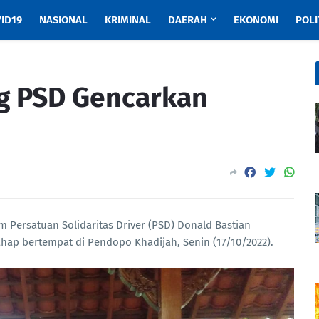
ID19
NASIONAL
KRIMINAL
DAERAH
EKONOMI
POLI
 PSD Gencarkan
 Persatuan Solidaritas Driver (PSD) Donald Bastian
ap bertempat di Pendopo Khadijah, Senin (17/10/2022).