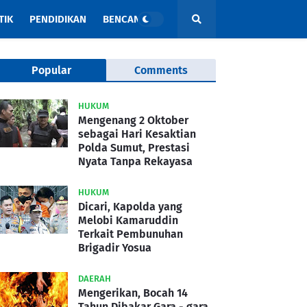
TIK
PENDIDIKAN
BENCANA
Popular
Comments
HUKUM
Mengenang 2 Oktober
sebagai Hari Kesaktian
Polda Sumut, Prestasi
Nyata Tanpa Rekayasa
HUKUM
Dicari, Kapolda yang
Melobi Kamaruddin
Terkait Pembunuhan
Brigadir Yosua
DAERAH
Mengerikan, Bocah 14
Tahun Dibakar Gara - gara