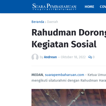
HOME
COV
Beranda
Daerah
Rahudman Dorong
Kegiatan Sosial
by
Andrean
—
Oktober 18, 2022
0
MEDAN
,
suarapembaharuan.com
- Ketua Umum
mengikuti silaturahmi dengan Rahudman Harah