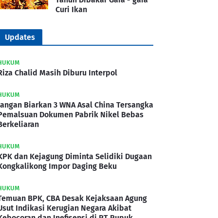
Curi Ikan
Updates
HUKUM
Riza Chalid Masih Diburu Interpol
HUKUM
Jangan Biarkan 3 WNA Asal China Tersangka
Pemalsuan Dokumen Pabrik Nikel Bebas
Berkeliaran
HUKUM
KPK dan Kejagung Diminta Selidiki Dugaan
Kongkalikong Impor Daging Beku
HUKUM
Temuan BPK, CBA Desak Kejaksaan Agung
Usut Indikasi Kerugian Negara Akibat
Kebocoran dan Inefisensi di PT Pupuk