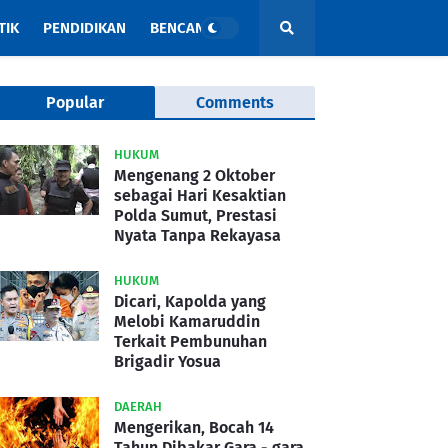
TIK
PENDIDIKAN
BENCANA
Popular
Comments
HUKUM
Mengenang 2 Oktober
sebagai Hari Kesaktian
Polda Sumut, Prestasi
Nyata Tanpa Rekayasa
HUKUM
Dicari, Kapolda yang
Melobi Kamaruddin
Terkait Pembunuhan
Brigadir Yosua
DAERAH
Mengerikan, Bocah 14
Tahun Dibakar Gara - gara