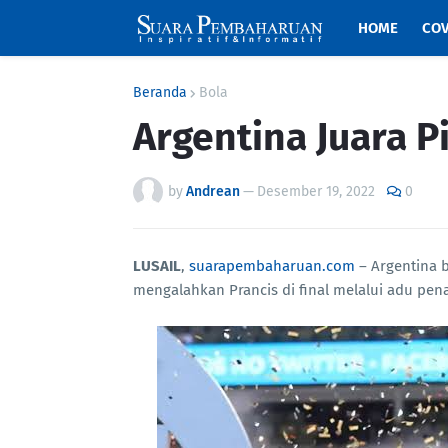
HOME
COV
Beranda
Bola
Argentina Juara P
by
Andrean
—
Desember 19, 2022
0
LUSAIL
,
suarapembaharuan.com
– Argentina b
mengalahkan Prancis di final melalui adu penal