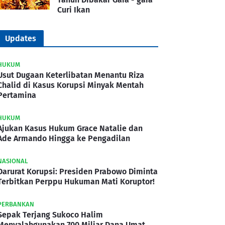
Curi Ikan
Updates
HUKUM
Usut Dugaan Keterlibatan Menantu Riza
Chalid di Kasus Korupsi Minyak Mentah
Pertamina
HUKUM
Ajukan Kasus Hukum Grace Natalie dan
Ade Armando Hingga ke Pengadilan
NASIONAL
Darurat Korupsi: Presiden Prabowo Diminta
Terbitkan Perppu Hukuman Mati Koruptor!
PERBANKAN
Sepak Terjang Sukoco Halim
Menyalahgunakan 700 Miliar Dana Umat