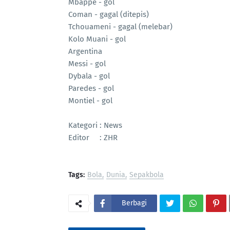
Mbappe - gol
Coman - gagal (ditepis)
Tchouameni - gagal (melebar)
Kolo Muani - gol
Argentina
Messi - gol
Dybala - gol
Paredes - gol
Montiel - gol
Kategori : News
Editor : ZHR
Tags:
Bola
Dunia
Sepakbola
Berbagi