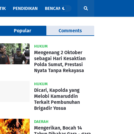
TIK
PENDIDIKAN
BENCANA
Popular
Comments
HUKUM
Mengenang 2 Oktober
sebagai Hari Kesaktian
Polda Sumut, Prestasi
Nyata Tanpa Rekayasa
HUKUM
Dicari, Kapolda yang
Melobi Kamaruddin
Terkait Pembunuhan
Brigadir Yosua
DAERAH
Mengerikan, Bocah 14
Tahun Dibakar Gara - gara