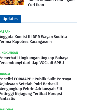
Curi Ikan
Updates
DAERAH
Anggota Komisi III DPR Wayan Sudirta
Terima Kapolres Karangasem
LINGKUNGAN
Pemerhati Lingkungan Ungkap Bahaya
Tersembunyi dari Uap VOCs di SPBU
HUKUM
Peneliti FORMAPPI: Publik Sulit Percaya
Kejaksaan Setelah Polri Berhasil
Mengungkap Febrie Adriansyah Elit
Petinggi Kejagung Terlibat Korupsi
Fantastis
NASIONAL