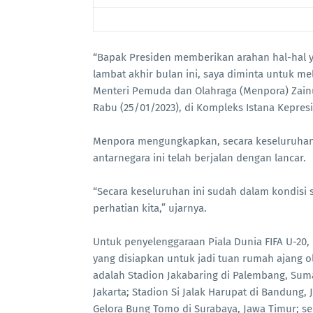
“Bapak Presiden memberikan arahan hal-hal ya
lambat akhir bulan ini, saya diminta untuk m
Menteri Pemuda dan Olahraga (Menpora) Zainu
Rabu (25/01/2023), di Kompleks Istana Kepresi
Menpora mengungkapkan, secara keseluruhan 
antarnegara ini telah berjalan dengan lancar.
“Secara keseluruhan ini sudah dalam kondisi 
perhatian kita,” ujarnya.
Untuk penyelenggaraan Piala Dunia FIFA U-20
yang disiapkan untuk jadi tuan rumah ajang o
adalah Stadion Jakabaring di Palembang, Suma
Jakarta; Stadion Si Jalak Harupat di Bandung,
Gelora Bung Tomo di Surabaya, Jawa Timur; ser