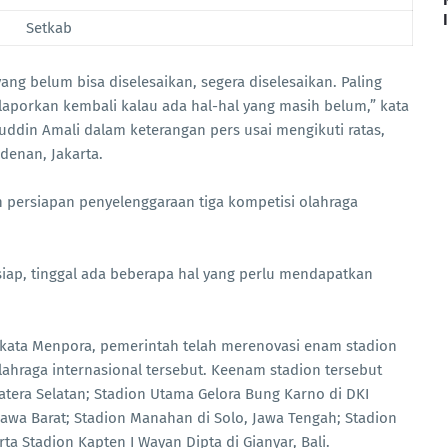
Setkab
ng belum bisa diselesaikan, segera diselesaikan. Paling
elaporkan kembali kalau ada hal-hal yang masih belum,” kata
ddin Amali dalam keterangan pers usai mengikuti ratas,
denan, Jakarta.
persiapan penyelenggaraan tiga kompetisi olahraga
siap, tinggal ada beberapa hal yang perlu mendapatkan
, kata Menpora, pemerintah telah merenovasi enam stadion
lahraga internasional tersebut. Keenam stadion tersebut
tera Selatan; Stadion Utama Gelora Bung Karno di DKI
 Jawa Barat; Stadion Manahan di Solo, Jawa Tengah; Stadion
ta Stadion Kapten I Wayan Dipta di Gianyar, Bali.