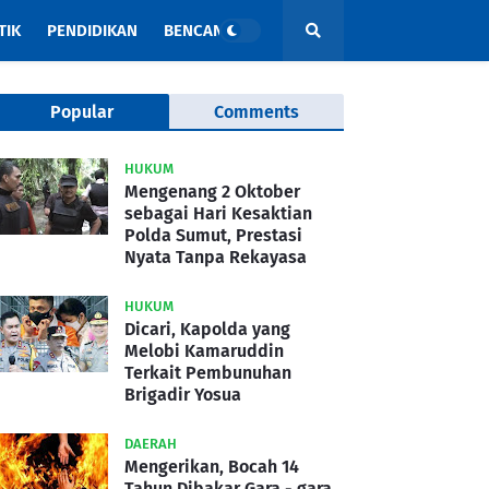
TIK
PENDIDIKAN
BENCANA
Popular
Comments
HUKUM
Mengenang 2 Oktober
sebagai Hari Kesaktian
Polda Sumut, Prestasi
Nyata Tanpa Rekayasa
HUKUM
Dicari, Kapolda yang
Melobi Kamaruddin
Terkait Pembunuhan
Brigadir Yosua
DAERAH
Mengerikan, Bocah 14
Tahun Dibakar Gara - gara