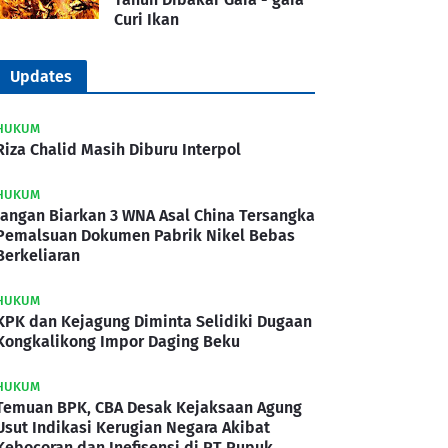
Curi Ikan
Updates
HUKUM
Riza Chalid Masih Diburu Interpol
HUKUM
Jangan Biarkan 3 WNA Asal China Tersangka
Pemalsuan Dokumen Pabrik Nikel Bebas
Berkeliaran
HUKUM
KPK dan Kejagung Diminta Selidiki Dugaan
Kongkalikong Impor Daging Beku
HUKUM
Temuan BPK, CBA Desak Kejaksaan Agung
Usut Indikasi Kerugian Negara Akibat
Kebocoran dan Inefisensi di PT Pupuk