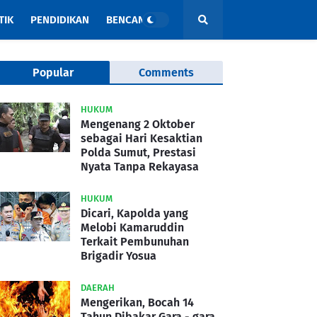
TIK
PENDIDIKAN
BENCANA
Popular
Comments
HUKUM
Mengenang 2 Oktober
sebagai Hari Kesaktian
Polda Sumut, Prestasi
Nyata Tanpa Rekayasa
HUKUM
Dicari, Kapolda yang
Melobi Kamaruddin
Terkait Pembunuhan
Brigadir Yosua
DAERAH
Mengerikan, Bocah 14
Tahun Dibakar Gara - gara