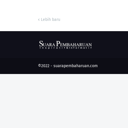
Lebih baru
©2022 -
suarapembaharuan.com