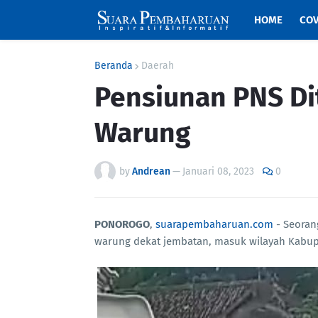
HOME
COV
Beranda
Daerah
Pensiunan PNS Di
Warung
by
Andrean
—
Januari 08, 2023
0
PONOROGO
,
suarapembaharuan.com
- Seoran
warung dekat jembatan, masuk wilayah Kabupa