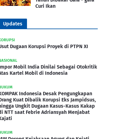
Curi Ikan
Updates
KORUPSI
Usut Dugaan Korupsi Proyek di PTPN XI
NASIONAL
Impor Mobil India Dinilai Sebagai Otokritik
Atas Kartel Mobil di Indonesia
HUKUM
KOMPAK Indonesia Desak Pengungkapan
Orang Kuat Dibalik Korupsi Eks Jampidsus,
hingga Ungkit Dugaan Kasus-Kasus Kakap
di NTT saat Febrie Adriansyah Menjabat
Kajati
HUKUM
IAW Dorong Kejaksaan Agung dan Kejati