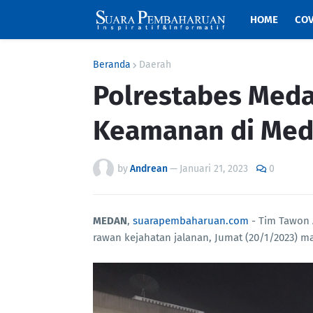
HOME
COV
Beranda
Daerah
Polrestabes Meda
Keamanan di Me
by
Andrean
—
Januari 21, 2023
0
MEDAN
,
suarapembaharuan.com
- Tim Tawon A
rawan kejahatan jalanan, Jumat (20/1/2023) m