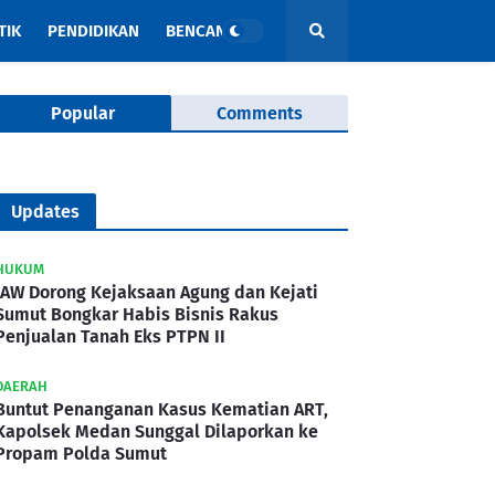
TIK
PENDIDIKAN
BENCANA
Popular
Comments
Updates
HUKUM
IAW Dorong Kejaksaan Agung dan Kejati
Sumut Bongkar Habis Bisnis Rakus
Penjualan Tanah Eks PTPN II
DAERAH
Buntut Penanganan Kasus Kematian ART,
Kapolsek Medan Sunggal Dilaporkan ke
Propam Polda Sumut