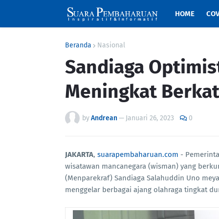
HOME
COV
Beranda
Nasional
Sandiaga Optimis
Meningkat Berkat
by
Andrean
—
Januari 26, 2023
0
JAKARTA
,
suarapembaharuan.com
- Pemerint
wisatawan mancanegara (wisman) yang berkunj
(Menparekraf) Sandiaga Salahuddin Uno meya
menggelar berbagai ajang olahraga tingkat d