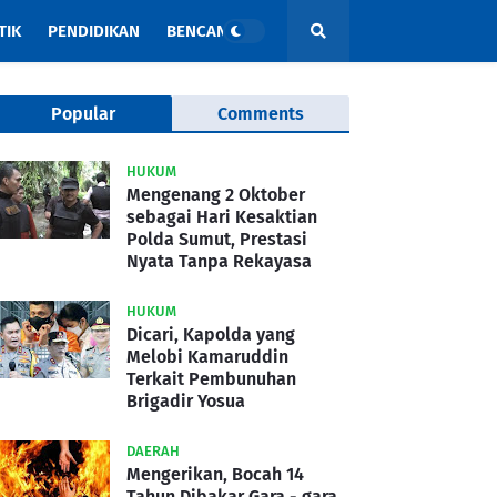
TIK
PENDIDIKAN
BENCANA
Popular
Comments
HUKUM
Mengenang 2 Oktober
sebagai Hari Kesaktian
Polda Sumut, Prestasi
Nyata Tanpa Rekayasa
HUKUM
Dicari, Kapolda yang
Melobi Kamaruddin
Terkait Pembunuhan
Brigadir Yosua
DAERAH
Mengerikan, Bocah 14
Tahun Dibakar Gara - gara