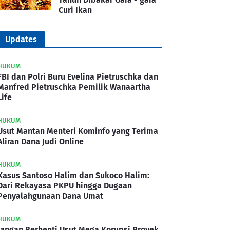
Curi Ikan
Updates
HUKUM
FBI dan Polri Buru Evelina Pietruschka dan
Manfred Pietruschka Pemilik Wanaartha
Life
HUKUM
Usut Mantan Menteri Kominfo yang Terima
Aliran Dana Judi Online
HUKUM
Kasus Santoso Halim dan Sukoco Halim:
Dari Rekayasa PKPU hingga Dugaan
Penyalahgunaan Dana Umat
HUKUM
Jangan Berhenti Usut Mega Korupsi Proyek