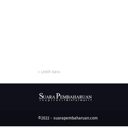
Lebih baru
©2022 -
suarapembaharuan.com