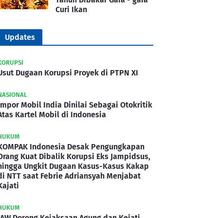
Curi Ikan
Updates
KORUPSI
Usut Dugaan Korupsi Proyek di PTPN XI
NASIONAL
Impor Mobil India Dinilai Sebagai Otokritik
Atas Kartel Mobil di Indonesia
HUKUM
KOMPAK Indonesia Desak Pengungkapan
Orang Kuat Dibalik Korupsi Eks Jampidsus,
hingga Ungkit Dugaan Kasus-Kasus Kakap
di NTT saat Febrie Adriansyah Menjabat
Kajati
HUKUM
IAW Dorong Kejaksaan Agung dan Kejati