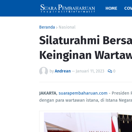
HOME
COV
Beranda
Nasional
Silaturahmi Bersa
Keinginan Wartaw
by
Andrean
—
Januari 11, 2023
0
JAKARTA
,
suarapembaharuan.com
- Presiden 
dengan para wartawan istana, di Istana Negara,