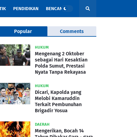
TIK
PENDIDIKAN
BENCANA
Popular
Comments
HUKUM
Mengenang 2 Oktober
sebagai Hari Kesaktian
Polda Sumut, Prestasi
Nyata Tanpa Rekayasa
HUKUM
Dicari, Kapolda yang
Melobi Kamaruddin
Terkait Pembunuhan
Brigadir Yosua
DAERAH
Mengerikan, Bocah 14
Tahun Dibakar Gara - gara