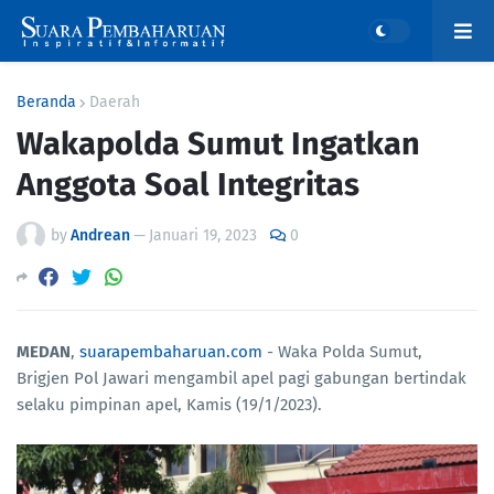
Beranda
Daerah
Wakapolda Sumut Ingatkan
Anggota Soal Integritas
by
Andrean
—
Januari 19, 2023
0
MEDAN
,
suarapembaharuan.com
- Waka Polda Sumut,
Brigjen Pol Jawari mengambil apel pagi gabungan bertindak
selaku pimpinan apel, Kamis (19/1/2023).