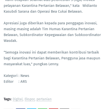
pelayanan Karantina Pertanian Belawan," kata Widianto
Kasubdi Sarana dan Operasi Bea Cukai Belawan.
Apresiasi juga diberikan kepada para penggagas inovasi,
masing-masing adalah Tim Humas Karantina Pertanian
Belawan, Subkordinator Kepegawaian dan Subkoordinator
Wasdak.
“Semoga inovasi ini dapat memberikan kontribusi terbaik
bagi Karantina Pertanian Belawan, Pengguna jasa maupun
masyarakat luas," pungkas Lenny.
Kategori : News
Editor : ARS
Tags:
Digital
Ekspor
pertanian