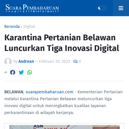
Beranda
Digital
Karantina Pertanian Belawan
Luncurkan Tiga Inovasi Digital
by
Andrean
—
Februari 20, 2023
0
BELAWAN
,
suarapembaharuan.com
- Kementerian Pertanian
melalui Karantina Pertanian Belawan meluncurkan tiga
inovasi digital untuk meningkatkan kualitas layanan
perkarantinaan di wilayah kerjanya.