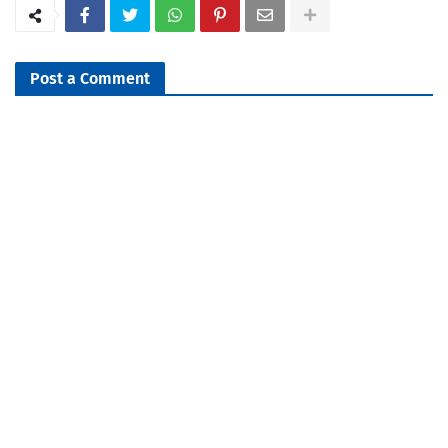
Post a Comment