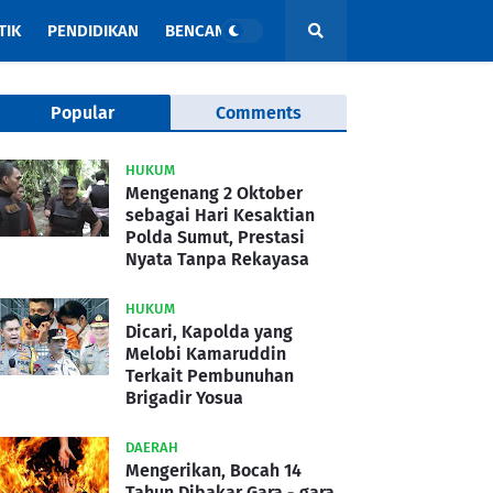
TIK
PENDIDIKAN
BENCANA
Popular
Comments
HUKUM
Mengenang 2 Oktober
sebagai Hari Kesaktian
Polda Sumut, Prestasi
Nyata Tanpa Rekayasa
HUKUM
Dicari, Kapolda yang
Melobi Kamaruddin
Terkait Pembunuhan
Brigadir Yosua
DAERAH
Mengerikan, Bocah 14
Tahun Dibakar Gara - gara