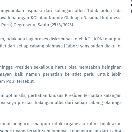
mnyuarakan aspirasi dari kalangan atlet. Tidak boleh ada
awah naungan KOI atau Komite Olahraga Nasional Indonesia
 Purn) Oegroseno, Sabtu (25/3/3023).
n, tidak ada lagi proses diskriminasi oleh KOI, KONI maupun
t dari setiap cabang olahraga (Cabor) yang sudah diakui di
 hingga Presiden sekalipun harus bisa merasakan keinginan
mayan baik namun perhatian ke atlet perlu untuk lebih
m Polri tersebut.
i optimistis, perhatian khusus Presiden terhadap kalangan
susnya prestasi kalangan atlet dari setiap cabang olahraga
mbuat pengurus maupun infuk organisasi cabor tidak akan
 seperti yang terjadi sebelumnya, kepengurusan dari cabor