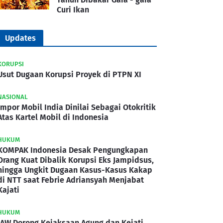
Curi Ikan
Updates
KORUPSI
Usut Dugaan Korupsi Proyek di PTPN XI
NASIONAL
Impor Mobil India Dinilai Sebagai Otokritik
Atas Kartel Mobil di Indonesia
HUKUM
KOMPAK Indonesia Desak Pengungkapan
Orang Kuat Dibalik Korupsi Eks Jampidsus,
hingga Ungkit Dugaan Kasus-Kasus Kakap
di NTT saat Febrie Adriansyah Menjabat
Kajati
HUKUM
IAW Dorong Kejaksaan Agung dan Kejati