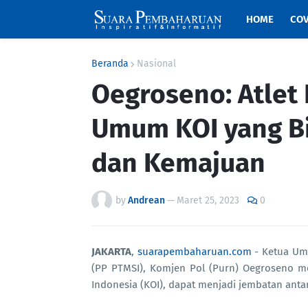
HOME
COV
Beranda
Nasional
Oegroseno: Atlet
Umum KOI yang B
dan Kemajuan
by
Andrean
—
Maret 25, 2023
0
JAKARTA
,
suarapembaharuan.com
- Ketua Um
(PP PTMSI), Komjen Pol (Purn) Oegroseno m
Indonesia (KOI), dapat menjadi jembatan antar