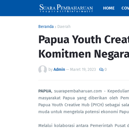
HOME
COV
Beranda
Daerah
Papua Youth Crea
Komitmen Negara
by
Admin
—
Maret 19, 2023
0
PAPUA
, suarapembaharuan.com - Kepedulia
masyarakat Papua yang diberikan oleh Pem
Papua Youth Creative Hub (PYCH) sebagai sa
muda untuk mengelola potensi ekonomi Papu
Melalui kolaborasi antara Pemerintah Pusa