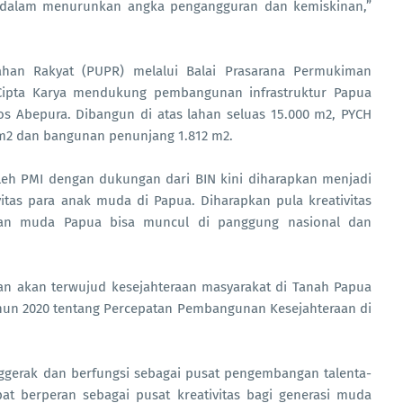
 dalam menurunkan angka pengangguran dan kemiskinan,”
an Rakyat (PUPR) melalui Balai Prasarana Permukiman
 Cipta Karya mendukung pembangunan infrastruktur Papua
os Abepura. Dibangun di atas lahan seluas 15.000 m2, PYCH
 m2 dan bangunan penunjang 1.812 m2.
leh PMI dengan dukungan dari BIN kini diharapkan menjadi
itas para anak muda di Papua. Diharapkan pula kreativitas
eman muda Papua bisa muncul di panggung nasional dan
n akan terwujud kesejahteraan masyarakat di Tanah Papua
ahun 2020 tentang Percepatan Pembangunan Kesejahteraan di
ggerak dan berfungsi sebagai pusat pengembangan talenta-
pat berperan sebagai pusat kreativitas bagi generasi muda