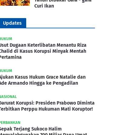
Curi Ikan
Updates
HUKUM
Usut Dugaan Keterlibatan Menantu Riza
Chalid di Kasus Korupsi Minyak Mentah
Pertamina
HUKUM
Ajukan Kasus Hukum Grace Natalie dan
Ade Armando Hingga ke Pengadilan
NASIONAL
Darurat Korupsi: Presiden Prabowo Diminta
Terbitkan Perppu Hukuman Mati Koruptor!
PERBANKAN
Sepak Terjang Sukoco Halim
Menyalahgunakan 700 Miliar Dana Umat