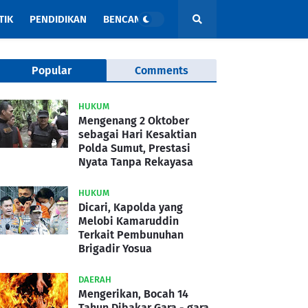
TIK
PENDIDIKAN
BENCANA
Popular
Comments
HUKUM
Mengenang 2 Oktober
sebagai Hari Kesaktian
Polda Sumut, Prestasi
Nyata Tanpa Rekayasa
HUKUM
Dicari, Kapolda yang
Melobi Kamaruddin
Terkait Pembunuhan
Brigadir Yosua
DAERAH
Mengerikan, Bocah 14
Tahun Dibakar Gara - gara