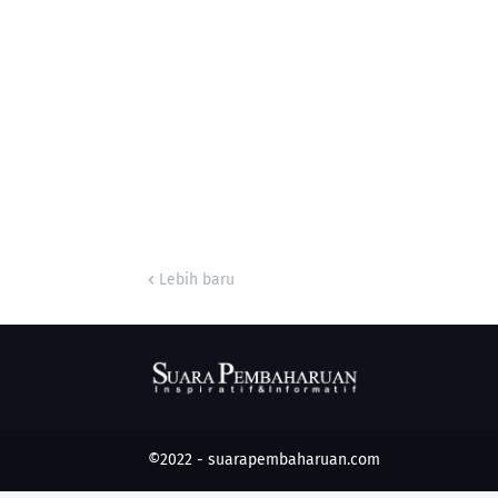
Lebih baru
©2022 -
suarapembaharuan.com