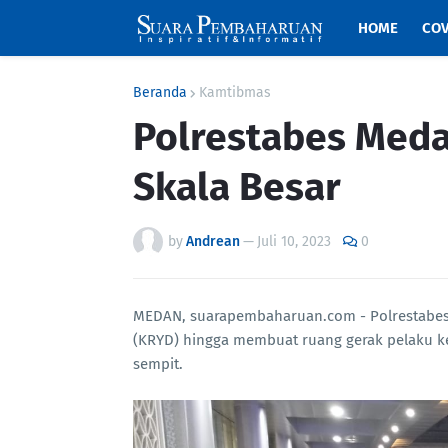
HOME
COV
Beranda
Kamtibmas
Polrestabes Meda
Skala Besar
by
Andrean
—
Juli 10, 2023
0
MEDAN, suarapembaharuan.com - Polrestabes 
(KRYD) hingga membuat ruang gerak pelaku k
sempit.