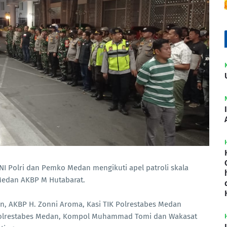
I Polri dan Pemko Medan mengikuti apel patroli skala
 Medan AKBP M Hutabarat.
n, AKBP H. Zonni Aroma, Kasi TIK Polrestabes Medan
 Polrestabes Medan, Kompol Muhammad Tomi dan Wakasat