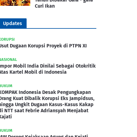
Curi Ikan
Updates
KORUPSI
Usut Dugaan Korupsi Proyek di PTPN XI
NASIONAL
Impor Mobil India Dinilai Sebagai Otokritik
Atas Kartel Mobil di Indonesia
HUKUM
KOMPAK Indonesia Desak Pengungkapan
Orang Kuat Dibalik Korupsi Eks Jampidsus,
hingga Ungkit Dugaan Kasus-Kasus Kakap
di NTT saat Febrie Adriansyah Menjabat
Kajati
HUKUM
IAW Dorong Kejaksaan Agung dan Kejati