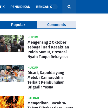
TIK
PENDIDIKAN
BENCANA
Popular
Comments
HUKUM
Mengenang 2 Oktober
sebagai Hari Kesaktian
Polda Sumut, Prestasi
Nyata Tanpa Rekayasa
HUKUM
Dicari, Kapolda yang
Melobi Kamaruddin
Terkait Pembunuhan
Brigadir Yosua
DAERAH
Mengerikan, Bocah 14
Tahun Dibakar Gara - gara