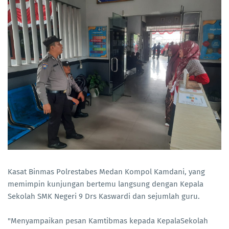
Kasat Binmas Polrestabes Medan Kompol Kamdani, yang
memimpin kunjungan bertemu langsung dengan Kepala
Sekolah SMK Negeri 9 Drs Kaswardi dan sejumlah guru.
"Menyampaikan pesan Kamtibmas kepada KepalaSekolah