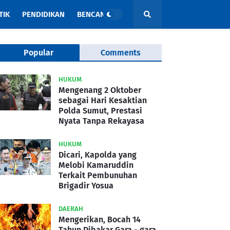
TIK
PENDIDIKAN
BENCANA
Popular
Comments
HUKUM
Mengenang 2 Oktober
sebagai Hari Kesaktian
Polda Sumut, Prestasi
Nyata Tanpa Rekayasa
HUKUM
Dicari, Kapolda yang
Melobi Kamaruddin
Terkait Pembunuhan
Brigadir Yosua
DAERAH
Mengerikan, Bocah 14
Tahun Dibakar Gara - gara