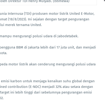
 oleh Direktur TDI Henry Mulyadi. (Istimewa)
unia Internusa (TDI) produsen motor listrik United E-Motor,
mat (18/8/2023). Ini sejalan dengan target pengurangan
alui merek ternama United.
k mampu mengurangi polusi udara di Jabodetabek.
engguna BBM di Jakarta lebih dari 17 juta unit, dan menjadi
kota.
peda motor listrik akan cenderung mengurangi polusi udara
emisi karbon untuk menjaga kenaikan suhu global dengan
ined contribution (E-NDC) menjadi 32% atau setara dengan
 Target ini lebih tinggi dari sebelumnya pengurangan emisi
O2.