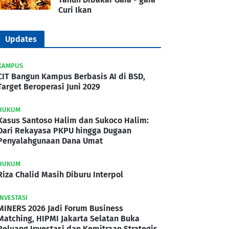
Curi Ikan
Updates
KAMPUS
CIT Bangun Kampus Berbasis AI di BSD,
Target Beroperasi Juni 2029
HUKUM
Kasus Santoso Halim dan Sukoco Halim:
Dari Rekayasa PKPU hingga Dugaan
Penyalahgunaan Dana Umat
HUKUM
Riza Chalid Masih Diburu Interpol
INVESTASI
MINERS 2026 Jadi Forum Business
Matching, HIPMI Jakarta Selatan Buka
Peluang Investasi dan Kemitraan Strategis