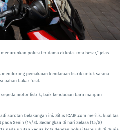
menurunkan polusi terutama di kota-kota besar,” jelas
s mendorong pemakaian kendaraan listrik untuk sarana
si bahan bakar fosil.
i sepeda motor listrik, baik kendaraan baru maupun
adi sorotan belakangan ini. Situs IQAIR.com merilis, kualitas
pada Senin (14/8). Sedangkan di hari Selasa (15/8)
a pada urutan kedua kota dengan polusi terburuk di dunia.