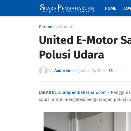
HOME
COV
Beranda
Otomotif
United E-Motor Sa
Polusi Udara
by
Andrean
—
Agustus 18, 2023
0
JAKARTA
,
suarapembaharuan.com
- Penggunaan
solusi untuk mengatasi pengurangan polusi ud