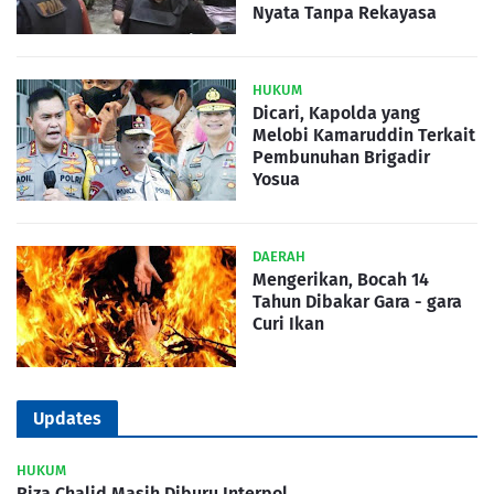
Nyata Tanpa Rekayasa
HUKUM
Dicari, Kapolda yang
Melobi Kamaruddin Terkait
Pembunuhan Brigadir
Yosua
DAERAH
Mengerikan, Bocah 14
Tahun Dibakar Gara - gara
Curi Ikan
Updates
HUKUM
Riza Chalid Masih Diburu Interpol