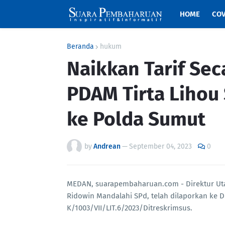
HOME
COV
Beranda
hukum
Naikkan Tarif Sec
PDAM Tirta Lihou
ke Polda Sumut
by
Andrean
—
September 04, 2023
0
MEDAN, suarapembaharuan.com - Direktur Uta
Ridowin Mandalahi SPd, telah dilaporkan ke 
K/1003/VII/LIT.6/2023/Ditreskrimsus.