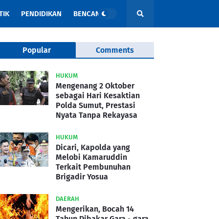
TIK
PENDIDIKAN
BENCANA
Popular
Comments
HUKUM
Mengenang 2 Oktober
sebagai Hari Kesaktian
Polda Sumut, Prestasi
Nyata Tanpa Rekayasa
HUKUM
Dicari, Kapolda yang
Melobi Kamaruddin
Terkait Pembunuhan
Brigadir Yosua
DAERAH
Mengerikan, Bocah 14
Tahun Dibakar Gara - gara