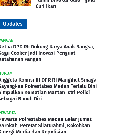
Curi Ikan
Updates
PANGAN
Ketua DPD RI: Dukung Karya Anak Bangsa,
Sagu Cooker Jadi Inovasi Penguat
Ketahanan Pangan
HUKUM
Anggota Komisi III DPR RI Mangihut Sinaga
Sayangkan Polrestabes Medan Terlalu Dini
Simpulkan Kematian Mantan Istri Polisi
sebagai Bunuh Diri
PEWARTA
Pewarta Polrestabes Medan Gelar Jumat
Barokah, Pererat Silaturahmi, Kokohkan
Sinergi Media dan Kepolisian