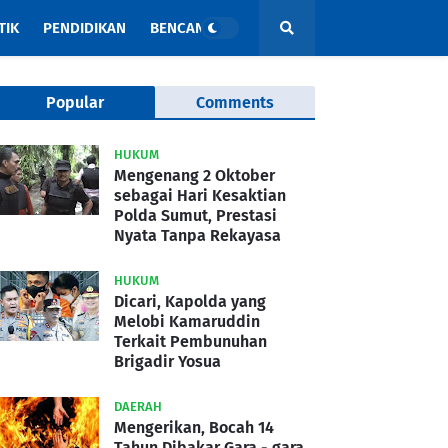
TIK
PENDIDIKAN
BENCANA
Popular
Comments
HUKUM
Mengenang 2 Oktober
sebagai Hari Kesaktian
Polda Sumut, Prestasi
Nyata Tanpa Rekayasa
HUKUM
Dicari, Kapolda yang
Melobi Kamaruddin
Terkait Pembunuhan
Brigadir Yosua
DAERAH
Mengerikan, Bocah 14
Tahun Dibakar Gara - gara