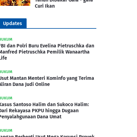
Curi Ikan
Updates
HUKUM
FBI dan Polri Buru Evelina Pietruschka dan
Manfred Pietruschka Pemilik Wanaartha
Life
HUKUM
Usut Mantan Menteri Kominfo yang Terima
Aliran Dana Judi Online
HUKUM
Kasus Santoso Halim dan Sukoco Halim:
Dari Rekayasa PKPU hingga Dugaan
Penyalahgunaan Dana Umat
HUKUM
Jangan Berhenti Usut Mega Korupsi Proyek