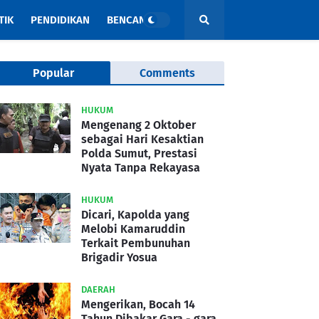
TIK
PENDIDIKAN
BENCANA
Popular
Comments
HUKUM
Mengenang 2 Oktober
sebagai Hari Kesaktian
Polda Sumut, Prestasi
Nyata Tanpa Rekayasa
HUKUM
Dicari, Kapolda yang
Melobi Kamaruddin
Terkait Pembunuhan
Brigadir Yosua
DAERAH
Mengerikan, Bocah 14
Tahun Dibakar Gara - gara