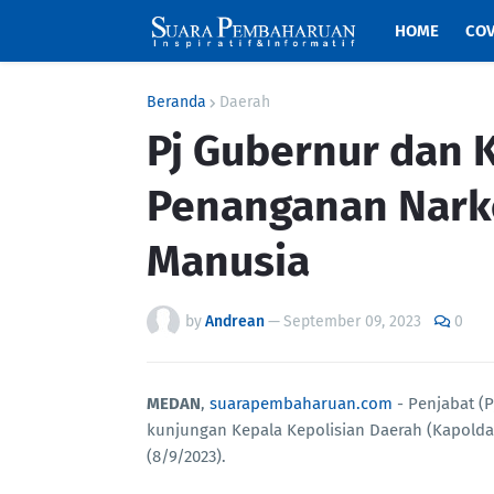
HOME
COV
Beranda
Daerah
Pj Gubernur dan 
Penanganan Nark
Manusia
by
Andrean
—
September 09, 2023
0
MEDAN
,
suarapembaharuan.com
- Penjabat (
kunjungan Kepala Kepolisian Daerah (Kapolda)
(8/9/2023).