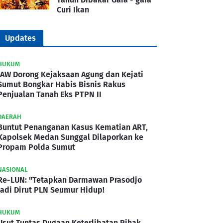
Curi Ikan
Updates
HUKUM
IAW Dorong Kejaksaan Agung dan Kejati
Sumut Bongkar Habis Bisnis Rakus
Penjualan Tanah Eks PTPN II
DAERAH
Buntut Penanganan Kasus Kematian ART,
Kapolsek Medan Sunggal Dilaporkan ke
Propam Polda Sumut
NASIONAL
Re-LUN: "Tetapkan Darmawan Prasodjo
Jadi Dirut PLN Seumur Hidup!
HUKUM
Usut Tuntas Dugaan Keterlibatan Pihak