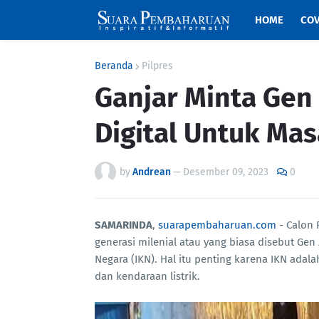
HOME
COV
Beranda
Pilpres
Ganjar Minta Gen 
Digital Untuk Ma
by
Andrean
—
Desember 09, 2023
0
SAMARINDA
,
suarapembaharuan.com
- Calon 
generasi milenial atau yang biasa disebut Gen
Negara (IKN). Hal itu penting karena IKN ada
dan kendaraan listrik.