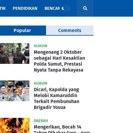
TIK
PENDIDIKAN
BENCANA
Popular
Comments
HUKUM
Mengenang 2 Oktober
sebagai Hari Kesaktian
Polda Sumut, Prestasi
Nyata Tanpa Rekayasa
HUKUM
Dicari, Kapolda yang
Melobi Kamaruddin
Terkait Pembunuhan
Brigadir Yosua
DAERAH
Mengerikan, Bocah 14
Tahun Dibakar Gara - gara