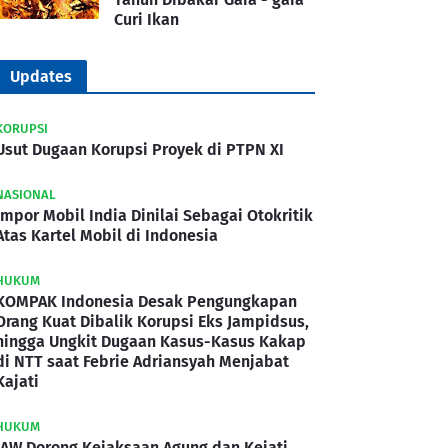
Curi Ikan
Updates
KORUPSI
Usut Dugaan Korupsi Proyek di PTPN XI
NASIONAL
Impor Mobil India Dinilai Sebagai Otokritik
Atas Kartel Mobil di Indonesia
HUKUM
KOMPAK Indonesia Desak Pengungkapan
Orang Kuat Dibalik Korupsi Eks Jampidsus,
hingga Ungkit Dugaan Kasus-Kasus Kakap
di NTT saat Febrie Adriansyah Menjabat
Kajati
HUKUM
IAW Dorong Kejaksaan Agung dan Kejati