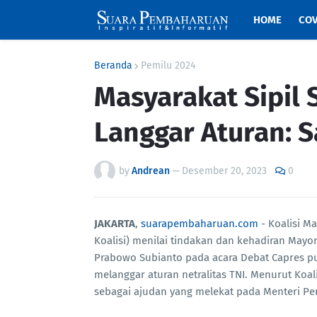
HOME
COV
Beranda
Pemilu 2024
Masyarakat Sipil
Langgar Aturan: S
by
Andrean
—
Desember 20, 2023
0
JAKARTA
,
suarapembaharuan.com
- Koalisi Ma
Koalisi) menilai tindakan dan kehadiran Mayor
Prabowo Subianto pada acara Debat Capres pu
melanggar aturan netralitas TNI. Menurut Koa
sebagai ajudan yang melekat pada Menteri Pe