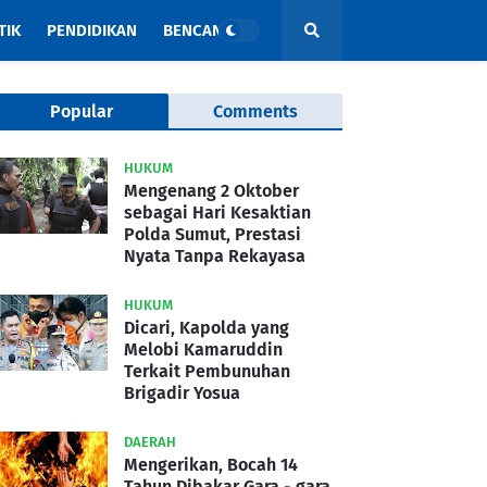
TIK
PENDIDIKAN
BENCANA
Popular
Comments
HUKUM
Mengenang 2 Oktober
sebagai Hari Kesaktian
Polda Sumut, Prestasi
Nyata Tanpa Rekayasa
HUKUM
Dicari, Kapolda yang
Melobi Kamaruddin
Terkait Pembunuhan
Brigadir Yosua
DAERAH
Mengerikan, Bocah 14
Tahun Dibakar Gara - gara