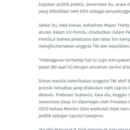
kegiatan politik praktis. Sementara itu, acar
yang difasilitasi oleh KPU sebagai penyelengga
Selain itu, kata Dimas, kehadiran Mayor Tedd
aturan dalam UU Pemilu. Disebutkan dalam Pas
Pemilu,k bahwa pelaksana dan/atau tim kamp
mengikutsertakan anggota TNI dan kepolisian
"Pelanggaran terhadap hal ini juga merupak
pasal 280 ayat (4) dengan ancaman sanksi pida
Dimas menilai keterlibatan Anggota TNI aktif 
prinsip netralitas yang dilakukan oleh Capre
Widodo. Prabowo Subianto, kata dia, enggan 
sementara sikap ini dipertegas oleh Presiden
2023) bahwa Menteri (dan walikota) tidak haru
politik sebagai Capres/Cawapres.
"Koalisi Masyarakat Sipil mendesak pelanggar