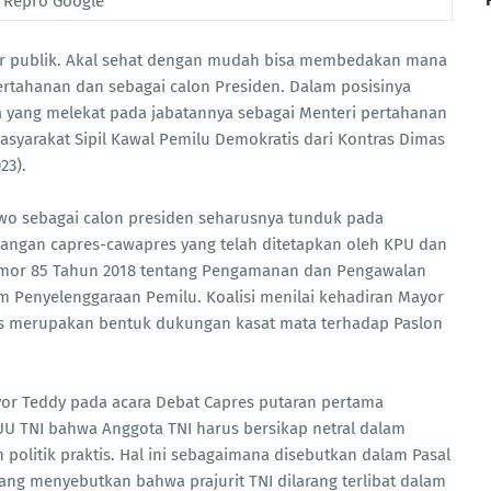
Repro Google
ar publik. Akal sehat dengan mudah bisa membedakan mana
ertahanan dan sebagai calon Presiden. Dalam posisinya
ra yang melekat pada jabatannya sebagai Menteri pertahanan
Masyarakat Sipil Kawal Pemilu Demokratis dari Kontras Dimas
23).
 sebagai calon presiden seharusnya tunduk pada
gan capres-cawapres yang telah ditetapkan oleh KPU dan
Nomor 85 Tahun 2018 tentang Pengamanan dan Pengawalan
m Penyelenggaraan Pemilu. Koalisi menilai kehadiran Mayor
elas merupakan bentuk dukungan kasat mata terhadap Paslon
Mayor Teddy pada acara Debat Capres putaran pertama
U TNI bahwa Anggota TNI harus bersikap netral dalam
n politik praktis. Hal ini sebagaimana disebutkan dalam Pasal
yang menyebutkan bahwa prajurit TNI dilarang terlibat dalam