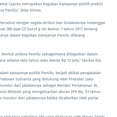
a debat Capres merupakan kegiatan kampanye politik praktis
ra Pemilu," jelas Dimas.
y tersebut dengan segala atribut dan tindakannya melanggar
al 280 ayat (2) huruf g UU Nomor 7 tahun 2017 tentang
anye dalam kegiatan kampanye Pemilu dilarang
.
an bentuk pidana Pemilu sebagaimana ditegaskan dalam
na selama satu tahun atau denda Rp 12 juta," tandas dia.
dalam kampanye politik Pemilu, terjadi akibat pengabaian
s Prabowo Subianto yang didukung oleh Presiden Joko
mundur dari jabatannya sebagai Menteri Pertahanan RI,
 Joko Widodo yang mengeluarkan aturan (PP No. 53 tahun
s mundur dari jabatannya ketika dicalonkan oleh partai
an terhadap netralitas TNI yang dilakukan oleh Mayor Teddy