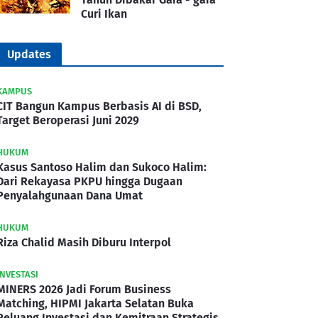
Curi Ikan
Updates
KAMPUS
CIT Bangun Kampus Berbasis AI di BSD,
Target Beroperasi Juni 2029
HUKUM
Kasus Santoso Halim dan Sukoco Halim:
Dari Rekayasa PKPU hingga Dugaan
Penyalahgunaan Dana Umat
HUKUM
Riza Chalid Masih Diburu Interpol
INVESTASI
MINERS 2026 Jadi Forum Business
Matching, HIPMI Jakarta Selatan Buka
Peluang Investasi dan Kemitraan Strategis