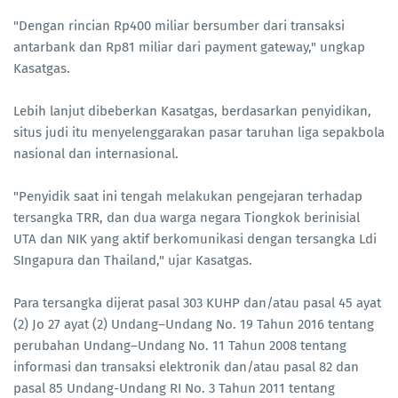
"Dengan rincian Rp400 miliar bersumber dari transaksi
antarbank dan Rp81 miliar dari payment gateway," ungkap
Kasatgas.
Lebih lanjut dibeberkan Kasatgas, berdasarkan penyidikan,
situs judi itu menyelenggarakan pasar taruhan liga sepakbola
nasional dan internasional.
"Penyidik saat ini tengah melakukan pengejaran terhadap
tersangka TRR, dan dua warga negara Tiongkok berinisial
UTA dan NIK yang aktif berkomunikasi dengan tersangka Ldi
SIngapura dan Thailand," ujar Kasatgas.
Para tersangka dijerat pasal 303 KUHP dan/atau pasal 45 ayat
(2) Jo 27 ayat (2) Undang–Undang No. 19 Tahun 2016 tentang
perubahan Undang–Undang No. 11 Tahun 2008 tentang
informasi dan transaksi elektronik dan/atau pasal 82 dan
pasal 85 Undang-Undang RI No. 3 Tahun 2011 tentang