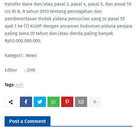
transfer dana dan/atau pasal 3, pasal 4, pasal 5, dan pasal 10
UU RI N. 8 tahun 2010 tentang pencegahan dan
pemberantasan tindak pidana pencucian uang Jo pasal 55
ayat 1 ke (1) KUHP dengan ancaman hukuman pidana penjara
paling lama 20 tahun dan/atau denda paling banyak
Rp10.000.000.000.
Kategori : News
Editor : ZHR
Tags:
Judi
Post a Comment