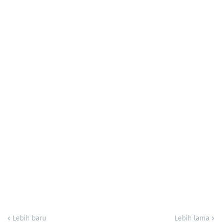
Lebih baru
Lebih lama