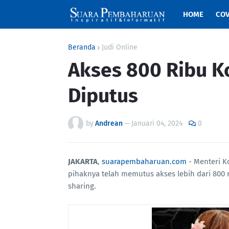
HOME
COV
Beranda
Judi Online
Akses 800 Ribu K
Diputus
by
Andrean
—
Januari 04, 2024
0
JAKARTA
,
suarapembaharuan.com
- Menteri K
pihaknya telah memutus akses lebih dari 800 rib
sharing.