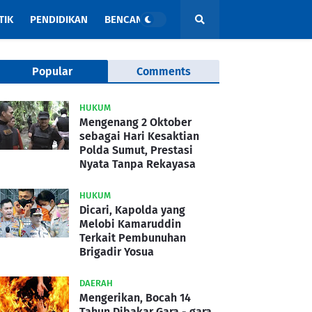
TIK
PENDIDIKAN
BENCANA
Popular
Comments
HUKUM
Mengenang 2 Oktober
sebagai Hari Kesaktian
Polda Sumut, Prestasi
Nyata Tanpa Rekayasa
HUKUM
Dicari, Kapolda yang
Melobi Kamaruddin
Terkait Pembunuhan
Brigadir Yosua
DAERAH
Mengerikan, Bocah 14
Tahun Dibakar Gara - gara