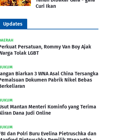
Curi Ikan
Updates
DAERAH
Perkuat Persatuan, Rommy Van Boy Ajak
Warga Tolak LGBT
HUKUM
Jangan Biarkan 3 WNA Asal China Tersangka
Pemalsuan Dokumen Pabrik Nikel Bebas
Berkeliaran
HUKUM
Usut Mantan Menteri Kominfo yang Terima
Aliran Dana Judi Online
HUKUM
FBI dan Polri Buru Evelina Pietruschka dan
Manfred Pietruschka Pemilik Wanaartha