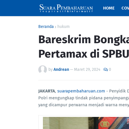
HOME
COV
Beranda
hukum
Bareskrim Bongk
Pertamax di SPB
by
Andrean
—
Maret 29, 2024
0
JAKARTA
,
suarapembaharuan.com
- Penyidik D
Polri mengungkap tindak pidana penyimpanga
yang dicampur perwarna menjadi warna meny