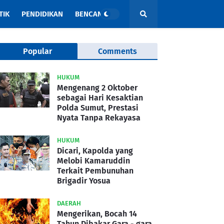
TIK
PENDIDIKAN
BENCANA
Popular
Comments
HUKUM
Mengenang 2 Oktober
sebagai Hari Kesaktian
Polda Sumut, Prestasi
Nyata Tanpa Rekayasa
HUKUM
Dicari, Kapolda yang
Melobi Kamaruddin
Terkait Pembunuhan
Brigadir Yosua
DAERAH
Mengerikan, Bocah 14
Tahun Dibakar Gara - gara