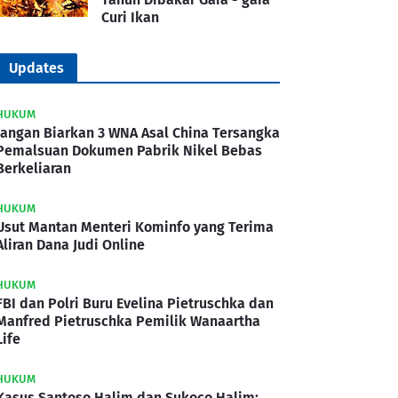
Curi Ikan
Updates
HUKUM
Jangan Biarkan 3 WNA Asal China Tersangka
Pemalsuan Dokumen Pabrik Nikel Bebas
Berkeliaran
HUKUM
Usut Mantan Menteri Kominfo yang Terima
Aliran Dana Judi Online
HUKUM
FBI dan Polri Buru Evelina Pietruschka dan
Manfred Pietruschka Pemilik Wanaartha
Life
HUKUM
Kasus Santoso Halim dan Sukoco Halim: