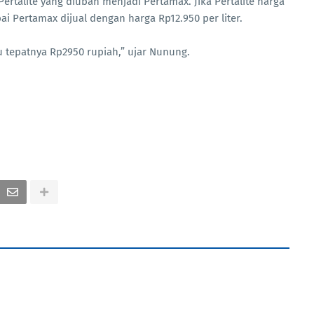
rtalite yang diubah menjadi Pertamax. Jika Pertalite harga
i Pertamax dijual dengan harga Rp12.950 per liter.
u tepatnya Rp2950 rupiah,” ujar Nunung.