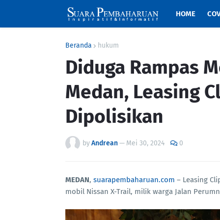
HOME
COV
Beranda
hukum
Diduga Rampas Mo
Medan, Leasing C
Dipolisikan
by
Andrean
—
Mei 30, 2024
0
MEDAN
,
suarapembaharuan.com
– Leasing Cl
mobil Nissan X-Trail, milik warga Jalan Per