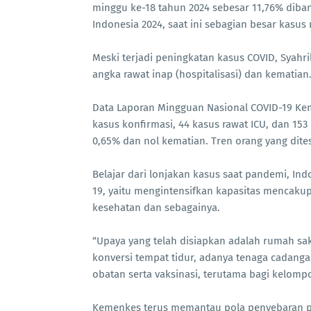
minggu ke-18 tahun 2024 sebesar 11,76% dib
Indonesia 2024, saat ini sebagian besar kasus 
Meski terjadi peningkatan kasus COVID, Syahri
angka rawat inap (hospitalisasi) dan kematian
Data Laporan Mingguan Nasional COVID-19 Kem
kasus konfirmasi, 44 kasus rawat ICU, dan 153 
0,65% dan nol kematian. Tren orang yang dite
Belajar dari lonjakan kasus saat pandemi, In
19, yaitu mengintensifkan kapasitas mencakup
kesehatan dan sebagainya.
“Upaya yang telah disiapkan adalah rumah sak
konversi tempat tidur, adanya tenaga cadanga
obatan serta vaksinasi, terutama bagi kelompok
Kemenkes terus memantau pola penyebaran pen