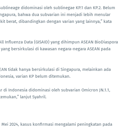
ublineage didominasi oleh sublinegae KP.1 dan KP.2. Belum
 Singapura, bahwa dua subvarian ini menjadi lebih menular
t berat, dibandingkan dengan varian yang lainnya,” kata
 All Influenza Data (GISAID) yang dihimpun ASEAN BioDiaspora
19 yang bersirkulasi di kawasan negara-negara ASEAN pada
SEAN tidak hanya bersirkulasi di Singapura, melainkan ada
ndonesia, varian KP belum ditemukan.
r di Indonesia didominasi oleh subvarian Omicron JN.1.1,
temukan,” lanjut Syahril.
a Mei 2024, kasus konfirmasi mengalami peningkatan pada