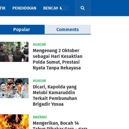
TIK
PENDIDIKAN
BENCANA
Popular
Comments
HUKUM
Mengenang 2 Oktober
sebagai Hari Kesaktian
Polda Sumut, Prestasi
Nyata Tanpa Rekayasa
HUKUM
Dicari, Kapolda yang
Melobi Kamaruddin
Terkait Pembunuhan
Brigadir Yosua
DAERAH
Mengerikan, Bocah 14
Tahun Dibakar Gara - gara