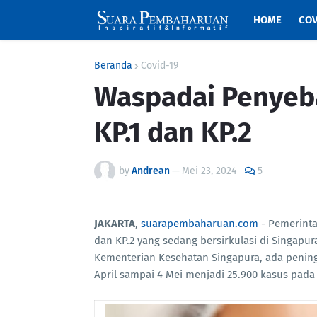
HOME
COV
Beranda
Covid-19
Waspadai Penyeba
KP.1 dan KP.2
by
Andrean
—
Mei 23, 2024
5
JAKARTA
,
suarapembaharuan.com
- Pemerinta
dan KP.2 yang sedang bersirkulasi di Singapur
Kementerian Kesehatan Singapura, ada pening
April sampai 4 Mei menjadi 25.900 kasus pada 