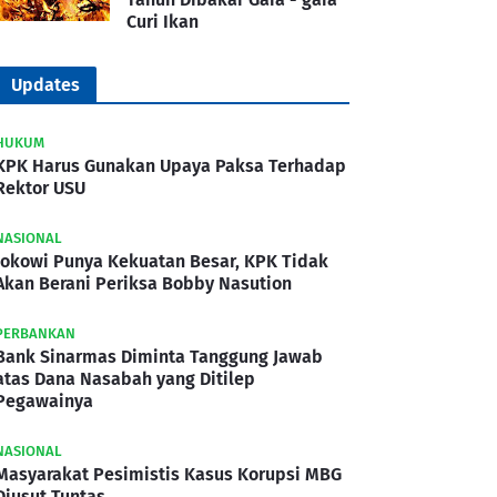
Curi Ikan
Updates
HUKUM
KPK Harus Gunakan Upaya Paksa Terhadap
Rektor USU
NASIONAL
Jokowi Punya Kekuatan Besar, KPK Tidak
Akan Berani Periksa Bobby Nasution
PERBANKAN
Bank Sinarmas Diminta Tanggung Jawab
atas Dana Nasabah yang Ditilep
Pegawainya
NASIONAL
Masyarakat Pesimistis Kasus Korupsi MBG
Diusut Tuntas