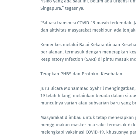
risiko yang ada saat ini, belum ada urgensi 
Singapura,” tegasnya.
“Situasi transmisi COVID-19 masih terkendali
dan aktivitas masyarakat meskipun ada lonjak
Kemenkes melalui Balai Kekarantinaan Keseha
perjalanan, termasuk dengan menerapkan kegiat
Respiratory Infection (SARI) di pintu masuk In
Terapkan PHBS dan Protokol Kesehatan
Juru Bicara Mohammad Syahril mengingatkan, 
19 telah hilang, melainkan berada dalam situa
munculnya varian atau subvarian baru yang 
Masyarakat diimbau untuk tetap menerapkan pr
menggunakan masker bila sakit termasuk di ke
melengkapi vaksinasi COVID-19, khususnya pa