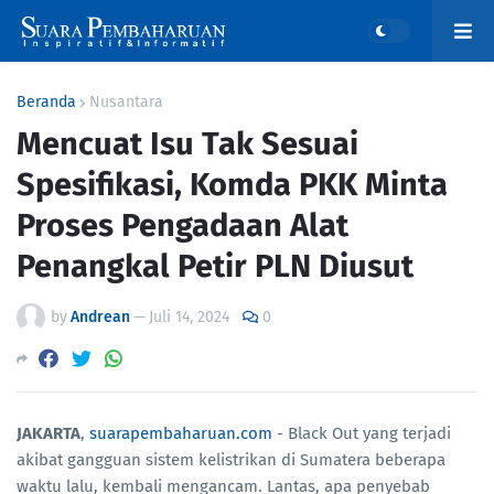
Beranda
Nusantara
Mencuat Isu Tak Sesuai
Spesifikasi, Komda PKK Minta
Proses Pengadaan Alat
Penangkal Petir PLN Diusut
by
Andrean
—
Juli 14, 2024
0
JAKARTA
,
suarapembaharuan.com
- Black Out yang terjadi
akibat gangguan sistem kelistrikan di Sumatera beberapa
waktu lalu, kembali mengancam. Lantas, apa penyebab