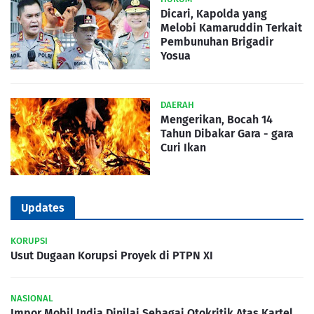
Dicari, Kapolda yang
Melobi Kamaruddin Terkait
Pembunuhan Brigadir
Yosua
DAERAH
Mengerikan, Bocah 14
Tahun Dibakar Gara - gara
Curi Ikan
Updates
KORUPSI
Usut Dugaan Korupsi Proyek di PTPN XI
NASIONAL
Impor Mobil India Dinilai Sebagai Otokritik Atas Kartel