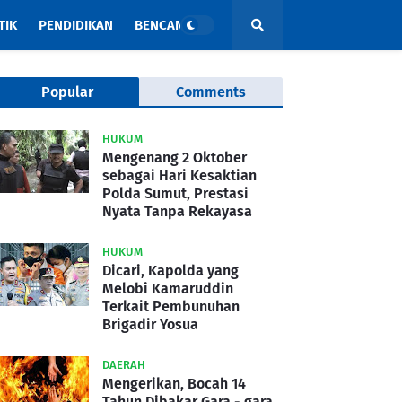
TIK
PENDIDIKAN
BENCANA
Popular
Comments
HUKUM
Mengenang 2 Oktober
sebagai Hari Kesaktian
Polda Sumut, Prestasi
Nyata Tanpa Rekayasa
HUKUM
Dicari, Kapolda yang
Melobi Kamaruddin
Terkait Pembunuhan
Brigadir Yosua
DAERAH
Mengerikan, Bocah 14
Tahun Dibakar Gara - gara