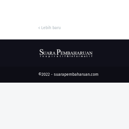
Lebih baru
©2022 -
suarapembaharuan.com