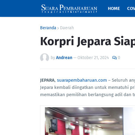
HOME
COV
Beranda
Daerah
Korpri Jepara Sia
by
Andrean
—
Oktober 21, 2024
0
JEPARA
,
suarapembaharuan.com
– Seluruh an
Jepara kembali diingatkan untuk mematuhi prin
memastikan pemilihan berlangsung adil dan t