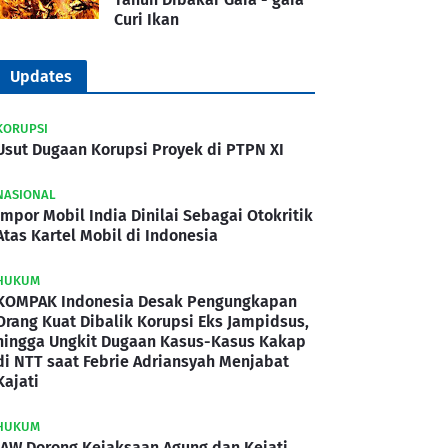
Curi Ikan
Updates
KORUPSI
Usut Dugaan Korupsi Proyek di PTPN XI
NASIONAL
Impor Mobil India Dinilai Sebagai Otokritik
Atas Kartel Mobil di Indonesia
HUKUM
KOMPAK Indonesia Desak Pengungkapan
Orang Kuat Dibalik Korupsi Eks Jampidsus,
hingga Ungkit Dugaan Kasus-Kasus Kakap
di NTT saat Febrie Adriansyah Menjabat
Kajati
HUKUM
IAW Dorong Kejaksaan Agung dan Kejati