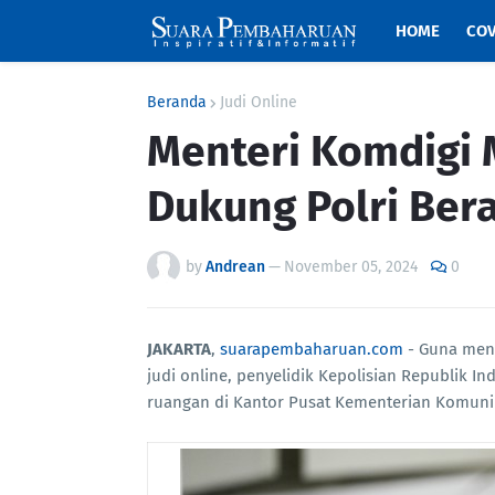
HOME
COV
Beranda
Judi Online
Menteri Komdigi 
Dukung Polri Bera
by
Andrean
—
November 05, 2024
0
JAKARTA
,
suarapembaharuan.com
- Guna mend
judi online, penyelidik Kepolisian Republik 
ruangan di Kantor Pusat Kementerian Komunik