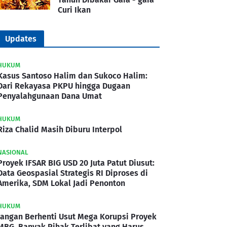
Curi Ikan
Updates
HUKUM
Kasus Santoso Halim dan Sukoco Halim:
Dari Rekayasa PKPU hingga Dugaan
Penyalahgunaan Dana Umat
HUKUM
Riza Chalid Masih Diburu Interpol
NASIONAL
Proyek IFSAR BIG USD 20 Juta Patut Diusut:
Data Geospasial Strategis RI Diproses di
Amerika, SDM Lokal Jadi Penonton
HUKUM
Jangan Berhenti Usut Mega Korupsi Proyek
MBG, Banyak Pihak Terlibat yang Harus