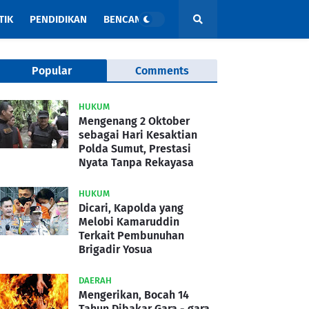
TIK
PENDIDIKAN
BENCANA
Popular
Comments
HUKUM
Mengenang 2 Oktober
sebagai Hari Kesaktian
Polda Sumut, Prestasi
Nyata Tanpa Rekayasa
HUKUM
Dicari, Kapolda yang
Melobi Kamaruddin
Terkait Pembunuhan
Brigadir Yosua
DAERAH
Mengerikan, Bocah 14
Tahun Dibakar Gara - gara